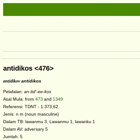
antidikos <476>
antidikov
antidikos
Pelafalan:
an-tid'-ee-kos
Asal Mula: from
473
and
1349
Referensi: TDNT - 1:373,62
Jenis: n m (noun masculine)
Dalam TB: lawanmu 3, Lawanmu 1, lawanku 1
Dalam AV: adversary 5
Jumlah: 5