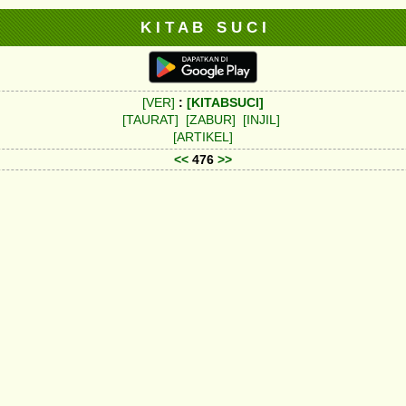
K I T A B S U C I
[VER]
:
[KITABSUCI]
[TAURAT]
[ZABUR]
[INJIL]
[ARTIKEL]
<<
476
>>