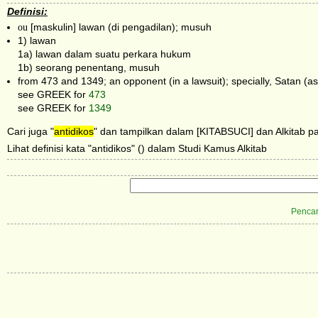
Definisi:
ou
[maskulin] lawan (di pengadilan); musuh
1) lawan
1a) lawan dalam suatu perkara hukum
1b) seorang penentang, musuh
from 473 and 1349; an opponent (in a lawsuit); specially, Satan (a
see GREEK for
473
see GREEK for
1349
Cari juga "
antidikos
" dan tampilkan dalam [KITABSUCI] dan Alkitab pa
Lihat definisi kata "antidikos" () dalam Studi Kamus Alkitab
Pencar