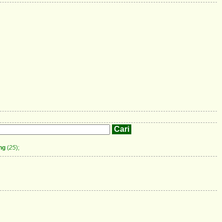
ng
(
25
);