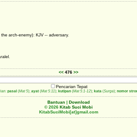
s the arch-enemy): KJV -- adversary.
ralel.
<<
476
>>
Pencarian Tepat
ian:
pasal
(
Mat 5
);
ayat
(
Mat 5:11
);
kutipan
(
Mat 5:1-12
);
kata
(
Surga
);
nomor stro
Bantuan
|
Download
© 2026
Kitab Suci Mobi
KitabSuciMobi[at]gmail.com