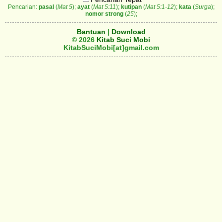
Pencarian:
pasal
(
Mat 5
);
ayat
(
Mat 5:11
);
kutipan
(
Mat 5:1-12
);
kata
(
Surga
);
nomor strong
(
25
);
Bantuan
|
Download
© 2026
Kitab Suci Mobi
KitabSuciMobi[at]gmail.com