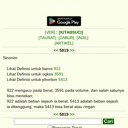
K I T A B S U C I
[VER]
:
[KITABSUCI]
[TAURAT]
[ZABUR]
[INJIL]
[ARTIKEL]
<<
5819
>>
Sinonim
Lihat Definisi untuk baros
922
Lihat Definisi untuk ogkos
3591
Lihat Definisi untuk phortion
5413
922 mengacu pada berat, 3591 pada volume, dan salah satunya
bisa menekan;
922 adalah beban sejauh ia berat, 5413 adalah beban sejauh
ia ditanggung; maka 5413 bisa berat atau ringan
<<
5819
>>
Pencarian Tepat