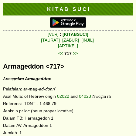
K I T A B S U C I
[VER]
:
[KITABSUCI]
[TAURAT]
[ZABUR]
[INJIL]
[ARTIKEL]
<<
717
>>
Armageddon <717>
Armagedwn
Armageddon
Pelafalan:
ar-mag-ed-dohn'
Asal Mula: of Hebrew origin
02022
and
04023
Nwdgm rh
Referensi: TDNT - 1:468,79
Jenis: n pr loc (noun proper locative)
Dalam TB: Harmagedon 1
Dalam AV: Armageddon 1
Jumlah: 1