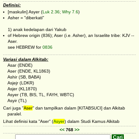
Definisi:
[maskulin] Asyer (
Luk 2.36
;
Why 7.6
)
Asher = "diberkati"
1) anak kedelapan dari Yakub
of Hebrew origin (836); Aser (i.e. Asher), an Israelite tribe: KJV --
Aser.
see HEBREW for
0836
Variasi dalam Alkitab:
Asar (ENDE)
Aser (ENDE, KL1863)
Ashir (SB, BABA)
Asjejr (LDKR)
Asjer (KL1870)
Asyer (TB, BIS, TL, FAYH, WBTC)
Asyir (TL)
Cari juga "
Aser
" dan tampilkan dalam [KITABSUCI] dan Alkitab
paralel.
Lihat definisi kata "Aser" (
Asyer
) dalam Studi Kamus Alkitab
<<
768
>>