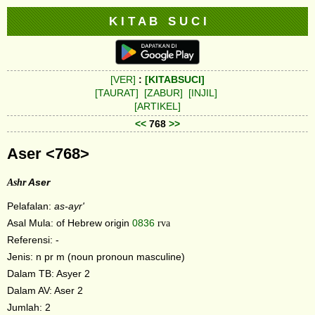
K I T A B S U C I
[VER]
:
[KITABSUCI]
[TAURAT]
[ZABUR]
[INJIL]
[ARTIKEL]
<<
768
>>
Aser <768>
Ashr
Aser
Pelafalan:
as-ayr'
Asal Mula: of Hebrew origin
0836
rva
Referensi: -
Jenis: n pr m (noun pronoun masculine)
Dalam TB: Asyer 2
Dalam AV: Aser 2
Jumlah: 2