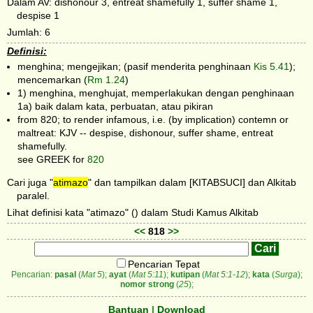
Dalam AV: dishonour 3, entreat shamefully 1, suffer shame 1,
despise 1
Jumlah: 6
Definisi:
menghina; mengejikan; (pasif menderita penghinaan
Kis 5.41
);
mencemarkan (
Rm 1.24
)
1) menghina, menghujat, memperlakukan dengan penghinaan
1a) baik dalam kata, perbuatan, atau pikiran
from 820; to render infamous, i.e. (by implication) contemn or
maltreat: KJV -- despise, dishonour, suffer shame, entreat
shamefully.
see GREEK for
820
Cari juga "
atimazo
" dan tampilkan dalam [KITABSUCI] dan Alkitab
paralel.
Lihat definisi kata "atimazo" () dalam Studi Kamus Alkitab
<<
818
>>
Pencarian Tepat
Pencarian:
pasal
(
Mat 5
);
ayat
(
Mat 5:11
);
kutipan
(
Mat 5:1-12
);
kata
(
Surga
);
nomor strong
(
25
);
Bantuan
|
Download