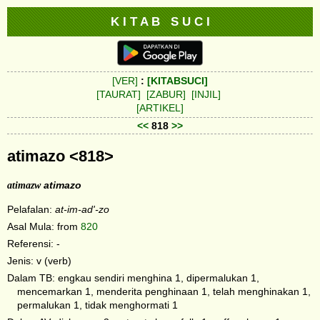
K I T A B S U C I
[VER]
:
[KITABSUCI]
[TAURAT]
[ZABUR]
[INJIL]
[ARTIKEL]
<<
818
>>
atimazo <818>
atimazw
atimazo
Pelafalan:
at-im-ad'-zo
Asal Mula: from
820
Referensi: -
Jenis: v (verb)
Dalam TB: engkau sendiri menghina 1, dipermalukan 1,
mencemarkan 1, menderita penghinaan 1, telah menghinakan 1,
permalukan 1, tidak menghormati 1