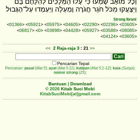
וְכָל־מֹואָב שָׁמְעוּ כִּי־עָלוּ הַמְּלָכִים לְהִלָּחֶם בָּם
וַיִּצָּעֲקוּ מִכֹּל חֹגֵר חֲגֹרָה וָמַעְלָה וַיַּעַמְדוּ עַל־הַגְּבוּל׃
Strong Ibrani
<
01366
> <
05921
> <
05975
> <
04605
> <
02290
> <
02296
> <
03605
>
<
06817
> <
0
> <
03898
> <
04428
> <
05927
> <
03588
> <
08085
>
<
04124
> <
03605
>
<<
2 Raja-raja
3
: 21
>>
Pencarian Tepat
Pencarian:
pasal
(
Mat 5
);
ayat
(
Mat 5:11
);
kutipan
(
Mat 5:1-12
);
kata
(
Surga
);
nomor strong
(
25
);
Bantuan
|
Download
© 2026
Kitab Suci Mobi
KitabSuciMobi[at]gmail.com