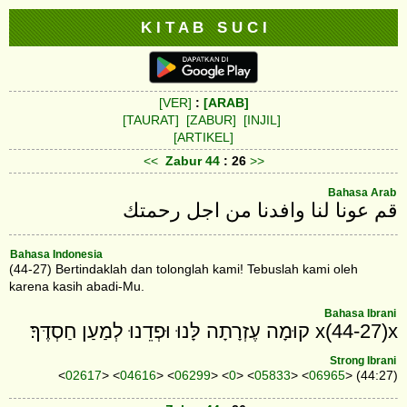
K I T A B S U C I
[VER]
:
[ARAB]
[TAURAT]
[ZABUR]
[INJIL]
[ARTIKEL]
<<
Zabur
44
: 26
>>
Bahasa Arab
Bahasa Indonesia
(44-27) Bertindaklah dan tolonglah kami! Tebuslah kami oleh
karena kasih abadi-Mu.
Bahasa Ibrani
x(44-27)x קוּמָה עֶזְרָתָה לָּנוּ וּפְדֵנוּ לְמַעַן חַסְדֶּךָ׃
Strong Ibrani
<
02617
> <
04616
> <
06299
> <
0
> <
05833
> <
06965
> (44:27)