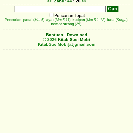
<<
Zabur
44
: 26
>>
Pencarian Tepat
Pencarian:
pasal
(
Mat 5
);
ayat
(
Mat 5:11
);
kutipan
(
Mat 5:1-12
);
kata
(
Surga
);
nomor strong
(
25
);
Bantuan
|
Download
© 2026
Kitab Suci Mobi
KitabSuciMobi[at]gmail.com