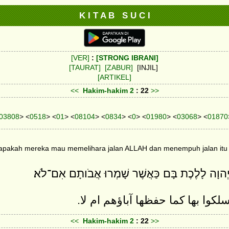
K I T A B S U C I
[VER]
:
[STRONG IBRANI]
[TAURAT]
[ZABUR]
[INJIL]
[ARTIKEL]
<<
Hakim-hakim
2
: 22
>>
03808
> <
0518
> <
01
> <
08104
> <
0834
> <
0
> <
01980
> <
03068
> <
01870
uji apakah mereka mau memelihara jalan ALLAH dan menempuh jalan it
ְהוָה לָלֶכֶת בָּם כַּאֲשֶׁר שָׁמְרוּ אֲבֹותָם אִם־לֹא׃
كوا بها كما حفظها آباؤهم ام لا
<<
Hakim-hakim
2
: 22
>>