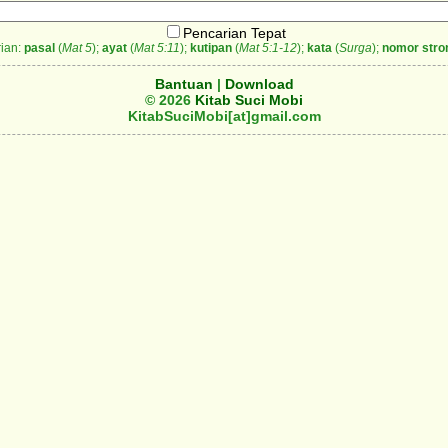
Pencarian Tepat
ian:
pasal
(
Mat 5
);
ayat
(
Mat 5:11
);
kutipan
(
Mat 5:1-12
);
kata
(
Surga
);
nomor stro
Bantuan
|
Download
© 2026
Kitab Suci Mobi
KitabSuciMobi[at]gmail.com