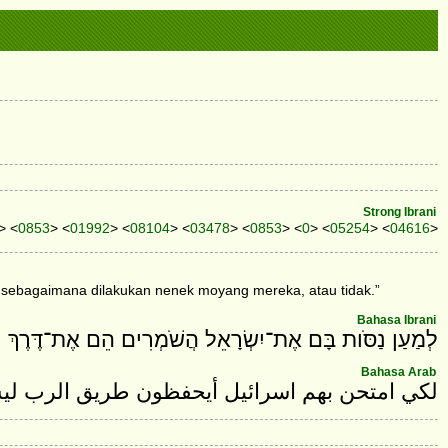
Strong Ibrani
> <
0853
> <
01992
> <
08104
> <
03478
> <
0853
> <
0
> <
05254
> <
04616
>
u sebagaimana dilakukan nenek moyang mereka, atau tidak.”
Bahasa Ibrani
לְמַעַן נַסֹּות בָּם אֶת־יִשְׂרָאֵל הֲשֹׁמְרִים הֵם אֶת־דֶּרֶךְ י
Bahasa Arab
لكي امتحن بهم اسرائيل أيحفظون طريق الرب ليسل.