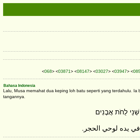
<
068
> <
03871
> <
08147
> <
03027
> <
03947
> <
08
Bahasa Indonesia
Lalu, Musa memahat dua keping loh batu seperti yang terdahulu. Ia
tangannya.
 שְׁנֵי לֻחֹת אֲבָנִים׃
 في يده لوحي الحجر