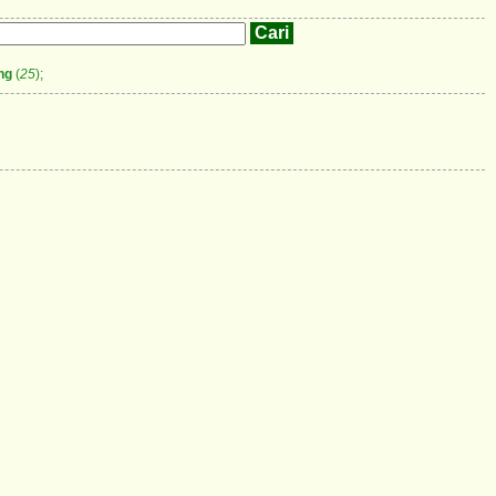
ng
(
25
);