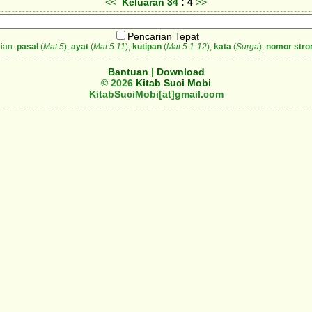
<<
Keluaran
34
: 4
>>
Pencarian Tepat
ian:
pasal
(
Mat 5
);
ayat
(
Mat 5:11
);
kutipan
(
Mat 5:1-12
);
kata
(
Surga
);
nomor stro
Bantuan
|
Download
© 2026
Kitab Suci Mobi
KitabSuciMobi[at]gmail.com