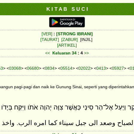
K I T A B S U C I
[VER]
:
[STRONG IBRANI]
[TAURAT]
[ZABUR]
[INJIL]
[ARTIKEL]
<<
Keluaran
34
: 4
>>
53
> <
03068
> <
06680
> <
0834
> <
05514
> <
02022
> <
0413
> <
05927
> <
0
 bangun pagi-pagi dan naik ke Gunung Sinai, seperti yang diperintahk
ֶר וַיַּעַל אֶל־הַר סִינַי כַּאֲשֶׁר צִוָּה יְהוָה אֹתֹו וַיִּקַּח בְּיָדֹו
لصباح وصعد الى جبل سيناء كما امره الرب. واخذ