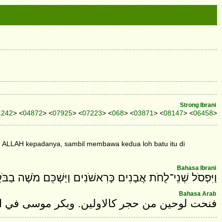
Strong Ibrani
1242
> <
04872
> <
07925
> <
07223
> <
068
> <
03871
> <
08147
> <
06458
>
an ALLAH kepadanya, sambil membawa kedua loh batu itu di
Bahasa Ibrani
וַיִּפְסֹל שְׁנֵי־לֻחֹת אֲבָנִים כָּרִאשֹׁנִים וַיַּשְׁכֵּם מֹשֶׁה בַבֹּק
Bahasa Arab
فنحت لوحين من حجر كالاولين. وبكر موسى في ا.