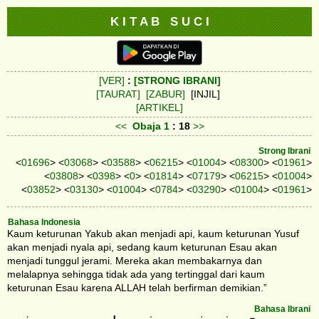
K I T A B S U C I
[VER]
:
[STRONG IBRANI]
[TAURAT]
[ZABUR]
[INJIL]
[ARTIKEL]
<<
Obaja
1
: 18
>>
Strong Ibrani
<
01696
> <
03068
> <
03588
> <
06215
> <
01004
> <
08300
> <
01961
>
<
03808
> <
0398
> <
0
> <
01814
> <
07179
> <
06215
> <
01004
>
<
03852
> <
03130
> <
01004
> <
0784
> <
03290
> <
01004
> <
01961
>
Bahasa Indonesia
Kaum keturunan Yakub akan menjadi api, kaum keturunan Yusuf
akan menjadi nyala api, sedang kaum keturunan Esau akan
menjadi tunggul jerami. Mereka akan membakarnya dan
melalapnya sehingga tidak ada yang tertinggal dari kaum
keturunan Esau karena ALLAH telah berfirman demikian.”
Bahasa Ibrani