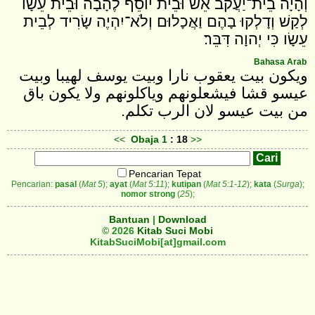
וְהָיָה בֵית־יַעֲקֹב אֵשׁ וּבֵית יֹוסֵף לֶהָבָה וּבֵית עֵשָׂו
לְקַשׁ וְדָלְקוּ בָהֶם וַאֲכָלוּם וְלֹא־יִהְיֶה שָׂרִיד לְבֵית
עֵשָׂו כִּי יְהוָה דִּבֵּר׃
Bahasa Arab
ويكون بيت يعقوب نارا وبيت يوسف لهيبا وبيت
عيسو قشا فيشعلونهم وياكلونهم ولا يكون باق
من بيت عيسو لان الرب تكلم.
<<
Obaja
1
: 18
>>
Pencarian Tepat
Pencarian:
pasal
(
Mat 5
);
ayat
(
Mat 5:11
);
kutipan
(
Mat 5:1-12
);
kata
(
Surga
);
nomor strong
(
25
);
Bantuan
|
Download
© 2026
Kitab Suci Mobi
KitabSuciMobi[at]gmail.com