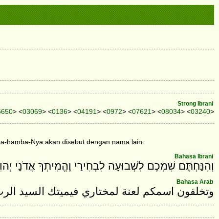
Strong Ibrani
5650
> <
03069
> <
0136
> <
04191
> <
0972
> <
07621
> <
08034
> <
03240
>
a-hamba-Nya akan disebut dengan nama lain.
Bahasa Ibrani
וְהִנַּחְתֶּם שִׁמְכֶם לִשְׁבוּעָה לִבְחִירַי וֶהֱמִיתְךָ אֲדֹנָי יְהו
Bahasa Arab
وتخلفون اسمكم لعنة لمختاري فيميتك السيد الر