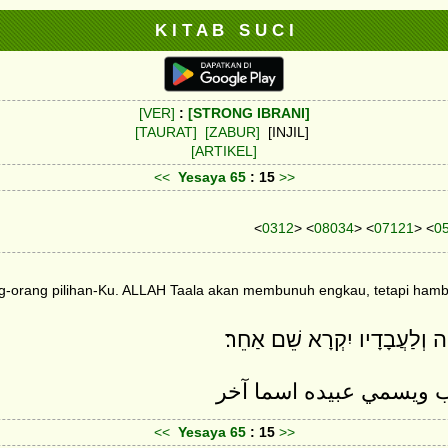
K I T A B S U C I
[VER]
:
[STRONG IBRANI]
[TAURAT]
[ZABUR]
[INJIL]
[ARTIKEL]
<<
Yesaya
65
: 15
>>
<
0312
> <
08034
> <
07121
> <
0
-orang pilihan-Ku. ALLAH Taala akan membunuh engkau, tetapi hamb
ִה וְלַעֲבָדָיו יִקְרָא שֵׁם אַחֵר׃
ب ويسمي عبيده اسما آخر
<<
Yesaya
65
: 15
>>