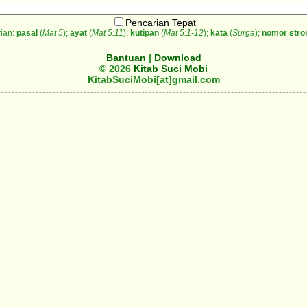
Pencarian Tepat
ian:
pasal
(
Mat 5
);
ayat
(
Mat 5:11
);
kutipan
(
Mat 5:1-12
);
kata
(
Surga
);
nomor stro
Bantuan
|
Download
© 2026
Kitab Suci Mobi
KitabSuciMobi[at]gmail.com