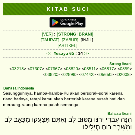
K I T A B S U C I
[VER]
:
[STRONG IBRANI]
[TAURAT]
[ZABUR]
[INJIL]
[ARTIKEL]
<<
Yesaya
65
: 14
>>
Strong Ibrani
<
03213
> <
07307
> <
07667
> <
03820
> <
03511
> <
06817
> <
0859
>
<
03820
> <
02898
> <
07442
> <
05650
> <
02009
>
Bahasa Indonesia
Sesungguhnya, hamba-hamba-Ku akan bersorak-sorai karena
riang hatinya, tetapi kamu akan berteriak karena susah hati dan
meraung-raung karena patah semangat.
Bahasa Ibrani
הִנֵּה עֲבָדַי יָרֹנּוּ מִטּוּב לֵב וְאַתֶּם תִּצְעֲקוּ מִכְּאֵב לֵב
וּמִשֵּׁבֶר רוּחַ תְּיֵלִילוּ׃