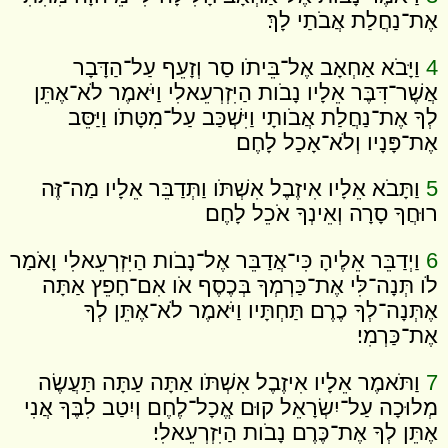
אֶת־נַחֲלַת אֲבֹתַי לָךְ׃
4
וַיָּבֹא אַחְאָב אֶל־בֵּיתֹו סַר וְזָעֵף עַל־הַדָּבָר
אֲשֶׁר־דִּבֶּר אֵלָיו נָבֹות הַיִּזְרְעֵאלִי וַיֹּאמֶר לֹא־אֶתֵּן
לְךָ אֶת־נַחֲלַת אֲבֹותָי וַיִּשְׁכַּב עַל־מִטָּתֹו וַיַּסֵּב
אֶת־פָּנָיו וְלֹא־אָכַל לָחֶם׃
5
וַתָּבֹא אֵלָיו אִיזֶבֶל אִשְׁתֹּו וַתְּדַבֵּר אֵלָיו מַה־זֶּה
רוּחֲךָ סָרָה וְאֵינְךָ אֹכֵל לָחֶם׃
6
וַיְדַבֵּר אֵלֶיהָ כִּי־אֲדַבֵּר אֶל־נָבֹות הַיִּזְרְעֵאלִי וָאֹמַר
לֹו תְּנָה־לִּי אֶת־כַּרְמְךָ בְּכֶסֶף אֹו אִם־חָפֵץ אַתָּה
אֶתְּנָה־לְךָ כֶרֶם תַּחְתָּיו וַיֹּאמֶר לֹא־אֶתֵּן לְךָ
אֶת־כַּרְמִי׃
7
וַתֹּאמֶר אֵלָיו אִיזֶבֶל אִשְׁתֹּו אַתָּה עַתָּה תַּעֲשֶׂה
מְלוּכָה עַל־יִשְׂרָאֵל קוּם אֱכָל־לֶחֶם וְיִטַב לִבֶּךָ אֲנִי
אֶתֵּן לְךָ אֶת־כֶּרֶם נָבֹות הַיִּזְרְעֵאלִי׃