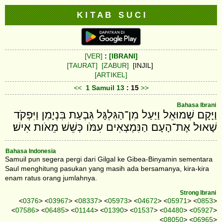
K I T A B S U C I
[VER]
:
[IBRANI]
[TAURAT]
[ZABUR]
[INJIL]
[ARTIKEL]
<<
1 Samuil
13
: 15
>>
Bahasa Ibrani
וַיָּקָם שְׁמוּאֵל וַיַּעַל מִן־הַגִּלְגָּל גִּבְעַת בִּנְיָמִן וַיִּפְקֹד
שָׁאוּל אֶת־הָעָם הַנִּמְצְאִים עִמֹּו כְּשֵׁשׁ מֵאֹות אִישׁ׃
Bahasa Indonesia
Samuil pun segera pergi dari Gilgal ke Gibea-Binyamin sementara
Saul menghitung pasukan yang masih ada bersamanya, kira-kira
enam ratus orang jumlahnya.
Strong Ibrani
<
0376
> <
03967
> <
08337
> <
05973
> <
04672
> <
05971
> <
0853
>
<
07586
> <
06485
> <
01144
> <
01390
> <
01537
> <
04480
> <
05927
>
<
08050
> <
06965
>