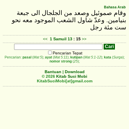
Bahasa Arab
وقام صموئيل وصعد من الجلجال الى جبعة
بنيامين. وعدّ شاول الشعب الموجود معه نحو
ست مئة رجل
<<
1 Samuil
13
: 15
>>
Pencarian Tepat
Pencarian:
pasal
(
Mat 5
);
ayat
(
Mat 5:11
);
kutipan
(
Mat 5:1-12
);
kata
(
Surga
);
nomor strong
(
25
);
Bantuan
|
Download
© 2026
Kitab Suci Mobi
KitabSuciMobi[at]gmail.com