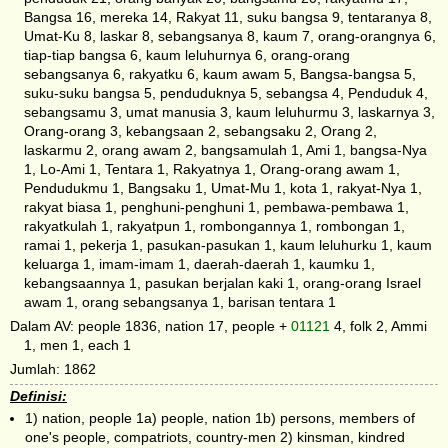
Bangsa 16, mereka 14, Rakyat 11, suku bangsa 9, tentaranya 8,
Umat-Ku 8, laskar 8, sebangsanya 8, kaum 7, orang-orangnya 6,
tiap-tiap bangsa 6, kaum leluhurnya 6, orang-orang
sebangsanya 6, rakyatku 6, kaum awam 5, Bangsa-bangsa 5,
suku-suku bangsa 5, penduduknya 5, sebangsa 4, Penduduk 4,
sebangsamu 3, umat manusia 3, kaum leluhurmu 3, laskarnya 3,
Orang-orang 3, kebangsaan 2, sebangsaku 2, Orang 2,
laskarmu 2, orang awam 2, bangsamulah 1, Ami 1, bangsa-Nya
1, Lo-Ami 1, Tentara 1, Rakyatnya 1, Orang-orang awam 1,
Pendudukmu 1, Bangsaku 1, Umat-Mu 1, kota 1, rakyat-Nya 1,
rakyat biasa 1, penghuni-penghuni 1, pembawa-pembawa 1,
rakyatkulah 1, rakyatpun 1, rombongannya 1, rombongan 1,
ramai 1, pekerja 1, pasukan-pasukan 1, kaum leluhurku 1, kaum
keluarga 1, imam-imam 1, daerah-daerah 1, kaumku 1,
kebangsaannya 1, pasukan berjalan kaki 1, orang-orang Israel
awam 1, orang sebangsanya 1, barisan tentara 1
Dalam AV: people 1836, nation 17, people +
01121
4, folk 2, Ammi
1, men 1, each 1
Jumlah: 1862
Definisi:
1) nation, people 1a) people, nation 1b) persons, members of
one's people, compatriots, country-men 2) kinsman, kindred