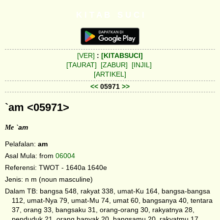
K I T A B S U C I
[VER]
:
[KITABSUCI]
[TAURAT]
[ZABUR]
[INJIL]
[ARTIKEL]
<<
05971
>>
`am <05971>
Me
`am
Pelafalan:
am
Asal Mula: from
06004
Referensi: TWOT - 1640a 1640e
Jenis: n m (noun masculine)
Dalam TB: bangsa 548, rakyat 338, umat-Ku 164, bangsa-bangsa
112, umat-Nya 79, umat-Mu 74, umat 60, bangsanya 40, tentara
37, orang 33, bangsaku 31, orang-orang 30, rakyatnya 28,
penduduk 21, orang banyak 20, bangsamu 20, rakyatmu 17,