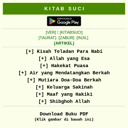
K I T A B S U C I
[VER]
:
[KITABSUCI]
[TAURAT]
[ZABUR]
[INJIL]
[ARTIKEL]
[+] Kisah Teladan Para Nabi
[+] Allah yang Esa
[+] Hakekat Puasa
[+] Air yang Mendatangkan Berkah
[+] Mutiara Doa-Doa Berkah
[+] Keluarga Sakinah
[+] Maaf yang Hakiki
[+] Shibghoh Allah
Download Buku PDF
(Klik gambar di bawah ini)