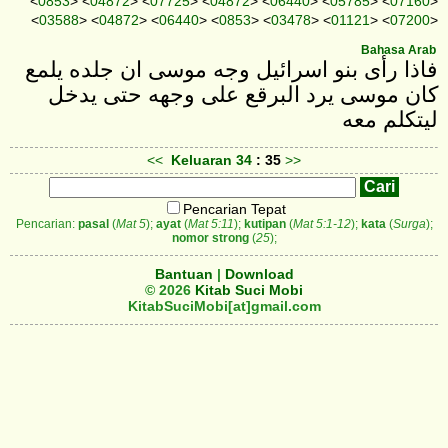
<
0853
> <
04872
> <
07725
> <
04872
> <
06440
> <
05785
> <
07160
>
<
03588
> <
04872
> <
06440
> <
0853
> <
03478
> <
01121
> <
07200
>
Bahasa Arab
فاذا رأى بنو اسرائيل وجه موسى ان جلده يلمع
كان موسى يرد البرقع على وجهه حتى يدخل
ليتكلم معه
<<
Keluaran
34
: 35
>>
Pencarian Tepat
Pencarian:
pasal
(
Mat 5
);
ayat
(
Mat 5:11
);
kutipan
(
Mat 5:1-12
);
kata
(
Surga
);
nomor strong
(
25
);
Bantuan
|
Download
© 2026
Kitab Suci Mobi
KitabSuciMobi[at]gmail.com