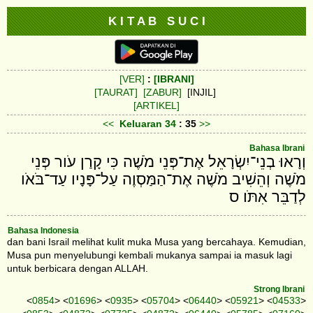
K I T A B S U C I
[VER]
:
[IBRANI]
[TAURAT]
[ZABUR]
[INJIL]
[ARTIKEL]
<<
Keluaran
34
: 35
>>
Bahasa Ibrani
וְרָאוּ בְנֵי־יִשְׂרָאֵל אֶת־פְּנֵי מֹשֶׁה כִּי קָרַן עֹור פְּנֵי
מֹשֶׁה וְהֵשִׁיב מֹשֶׁה אֶת־הַמַּסְוֶה עַל־פָּנָיו עַד־בֹּאֹו
לְדַבֵּר אִתֹּו׃ ס
Bahasa Indonesia
dan bani Israil melihat kulit muka Musa yang bercahaya. Kemudian,
Musa pun menyelubungi kembali mukanya sampai ia masuk lagi
untuk berbicara dengan ALLAH.
Strong Ibrani
<
0854
> <
01696
> <
0935
> <
05704
> <
06440
> <
05921
> <
04533
>