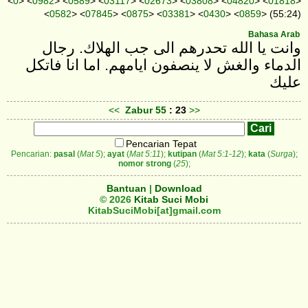
<
0
> <
0982
> <
0589
> <
03117
> <
02673
> <
03808
> <
04820
> <
01818
>
<
0582
> <
07845
> <
0875
> <
03381
> <
0430
> <
0859
> (55:24)
Bahasa Arab
‎وانت يا الله تحدرهم الى جب الهلاك. رجال
الدماء والغش لا ينصفون ايامهم. اما انا فاتكل
عليك
<<
Zabur
55
: 23
>>
Pencarian Tepat
Pencarian:
pasal
(
Mat 5
);
ayat
(
Mat 5:11
);
kutipan
(
Mat 5:1-12
);
kata
(
Surga
);
nomor strong
(
25
);
Bantuan
|
Download
© 2026
Kitab Suci Mobi
KitabSuciMobi[at]gmail.com