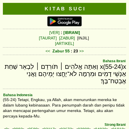
K I T A B S U C I
[VER]
:
[IBRANI]
[TAURAT]
[ZABUR]
[INJIL]
[ARTIKEL]
<<
Zabur
55
: 23
>>
Bahasa Ibrani
x(55-24)x וְאַתָּה אֱלֹהִים ׀ תֹּורִדֵם ׀ לִבְאֵר שַׁחַת
אַנְשֵׁי דָמִים וּמִרְמָה לֹא־יֶחֱצוּ יְמֵיהֶם וַאֲנִי
אֶבְטַח־בָּךְ׃
Bahasa Indonesia
(55-24) Tetapi, Engkau, ya Allah, akan menurunkan mereka ke
dalam lubang kebinasaan. Para penumpah darah dan penipu tidak
akan mencapai pertengahan umur mereka. Tetapi, aku akan
percaya kepada-Mu.
Strong Ibrani