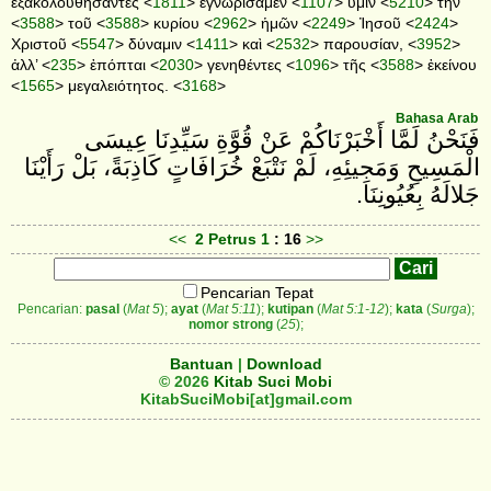
ἐξακολουθήσαντες <
1811
> ἐγνωρίσαμεν <
1107
> ὑμῖν <
5210
> τὴν
<
3588
> τοῦ <
3588
> κυρίου <
2962
> ἡμῶν <
2249
> Ἰησοῦ <
2424
>
Χριστοῦ <
5547
> δύναμιν <
1411
> καὶ <
2532
> παρουσίαν, <
3952
>
ἀλλ’ <
235
> ἐπόπται <
2030
> γενηθέντες <
1096
> τῆς <
3588
> ἐκείνου
<
1565
> μεγαλειότητος. <
3168
>
Bahasa Arab
فَنَحْنُ لَمَّا أَخْبَرْنَاكُمْ عَنْ قُوَّةِ سَيِّدِنَا عِيسَى
الْمَسِيحِ وَمَجِيئِهِ، لَمْ نَتْبَعْ خُرَافَاتٍ كَاذِبَةً، بَلْ رَأَيْنَا
جَلالَهُ بِعُيُونِنَا.
<<
2 Petrus
1
: 16
>>
Pencarian Tepat
Pencarian:
pasal
(
Mat 5
);
ayat
(
Mat 5:11
);
kutipan
(
Mat 5:1-12
);
kata
(
Surga
);
nomor strong
(
25
);
Bantuan
|
Download
© 2026
Kitab Suci Mobi
KitabSuciMobi[at]gmail.com