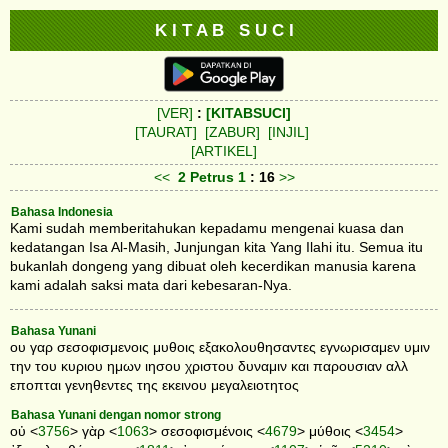
K I T A B S U C I
[VER]
:
[KITABSUCI]
[TAURAT]
[ZABUR]
[INJIL]
[ARTIKEL]
<<
2 Petrus
1
: 16
>>
Bahasa Indonesia
Kami sudah memberitahukan kepadamu mengenai kuasa dan
kedatangan Isa Al-Masih, Junjungan kita Yang Ilahi itu. Semua itu
bukanlah dongeng yang dibuat oleh kecerdikan manusia karena
kami adalah saksi mata dari kebesaran-Nya.
Bahasa Yunani
ου γαρ σεσοφισμενοις μυθοις εξακολουθησαντες εγνωρισαμεν υμιν
την του κυριου ημων ιησου χριστου δυναμιν και παρουσιαν αλλ
εποπται γενηθεντες της εκεινου μεγαλειοτητος
Bahasa Yunani dengan nomor strong
οὐ <
3756
> γὰρ <
1063
> σεσοφισμένοις <
4679
> μύθοις <
3454
>