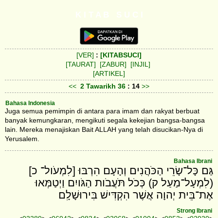
K I T A B S U C I
[VER]
:
[KITABSUCI]
[TAURAT]
[ZABUR]
[INJIL]
[ARTIKEL]
<<
2 Tawarikh
36
: 14
>>
Bahasa Indonesia
Juga semua pemimpin di antara para imam dan rakyat berbuat
banyak kemungkaran, mengikuti segala kekejian bangsa-bangsa
lain. Mereka menajiskan Bait ALLAH yang telah disucikan-Nya di
Yerusalem.
Bahasa Ibrani
גַּם כָּל־שָׂרֵי הַכֹּהֲנִים וְהָעָם הִרְבּוּ [לִמְעֹול־ כ]
(לִמְעָל־מַעַל ק) כְּכֹל תֹּעֲבֹות הַגֹּויִם וַיְטַמְּאוּ
אֶת־בֵּית יְהוָה אֲשֶׁר הִקְדִּישׁ בִּירוּשָׁלִָם׃
Strong Ibrani