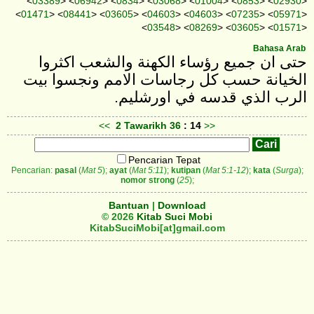
<
03389
> <
06942
> <
0834
> <
03068
> <
01004
> <
0853
> <
02930
>
<
01471
> <
08441
> <
03605
> <
04603
> <
04603
> <
07235
> <
05971
>
<
03548
> <
08269
> <
03605
> <
01571
>
Bahasa Arab
حتى ان جميع رؤساء الكهنة والشعب اكثروا
الخيانة حسب كل رجاسات الامم ونجسوا بيت
الرب الذي قدسه في اورشليم.
<<
2 Tawarikh
36
: 14
>>
Pencarian Tepat
Pencarian:
pasal
(
Mat 5
);
ayat
(
Mat 5:11
);
kutipan
(
Mat 5:1-12
);
kata
(
Surga
);
nomor strong
(
25
);
Bantuan
|
Download
© 2026
Kitab Suci Mobi
KitabSuciMobi[at]gmail.com