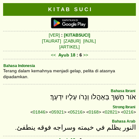
K I T A B S U C I
[VER]
:
[KITABSUCI]
[TAURAT]
[ZABUR]
[INJIL]
[ARTIKEL]
<<
Ayub
18
: 6
>>
Bahasa Indonesia
Terang dalam kemahnya menjadi gelap, pelita di atasnya
dipadamkan.
Bahasa Ibrani
אֹור חָשַׁךְ בְּאָהֳלֹו וְנֵרֹו עָלָיו יִדְעָךְ׃
Strong Ibrani
<
01846
> <
05921
> <
05216
> <
0168
> <
02821
> <
0216
>
Bahasa Arab
النور يظلم في خيمته وسراجه فوقه ينطفئ.