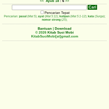
<<
Ayub
18
: 6
>>
Pencarian Tepat
Pencarian:
pasal
(
Mat 5
);
ayat
(
Mat 5:11
);
kutipan
(
Mat 5:1-12
);
kata
(
Surga
);
nomor strong
(
25
);
Bantuan
|
Download
© 2026
Kitab Suci Mobi
KitabSuciMobi[at]gmail.com