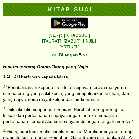
K I T A B S U C I
[VER]
:
[KITABSUCI]
[TAURAT]
[ZABUR]
[INJIL]
[ARTIKEL]
<<
Bilangan
5
>>
Hukum tentang Orang-Orang yang Najis
1
ALLAH berfirman kepada Musa,
2
“Perintahkanlah kepada bani Israil supaya mereka menyuruh
semua orang yang sakit kusta, yang mengeluarkan lelehan, dan
yang najis karena mayat keluar dari perkemahan,
3
baik laki-laki maupun perempuan. Suruhlah orang-orang itu
keluar dari perkemahan supaya jangan mereka menajiskan
perkemahan, tempat Aku bersemayam di tengah-tengah mereka.”
4
Maka, bani Israil melaksanakan hal itu. Mereka menyuruh orang-
orang itu keluar dari perkemahan. Seperti yang difirmankan ALLAH