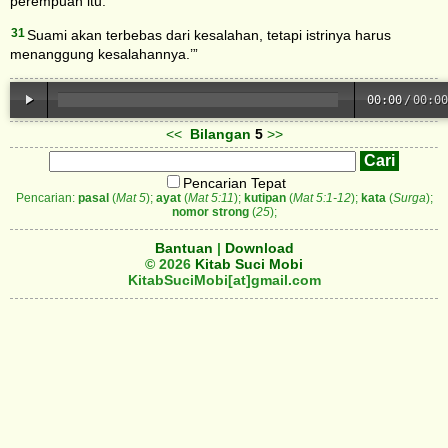
perempuan itu.
31
Suami akan terbebas dari kesalahan, tetapi istrinya harus
menanggung kesalahannya.’”
00:00
/
00:00
<<
Bilangan
5
>>
Pencarian Tepat
Pencarian:
pasal
(
Mat 5
);
ayat
(
Mat 5:11
);
kutipan
(
Mat 5:1-12
);
kata
(
Surga
);
nomor strong
(
25
);
Bantuan
|
Download
© 2026
Kitab Suci Mobi
KitabSuciMobi[at]gmail.com