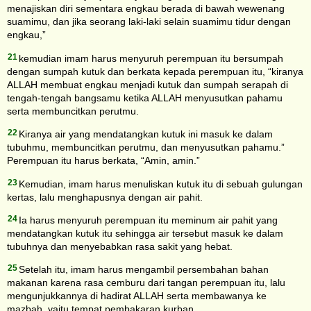
menajiskan diri sementara engkau berada di bawah wewenang
suamimu, dan jika seorang laki-laki selain suamimu tidur dengan
engkau,”
21
kemudian imam harus menyuruh perempuan itu bersumpah
dengan sumpah kutuk dan berkata kepada perempuan itu, “kiranya
ALLAH membuat engkau menjadi kutuk dan sumpah serapah di
tengah-tengah bangsamu ketika ALLAH menyusutkan pahamu
serta membuncitkan perutmu.
22
Kiranya air yang mendatangkan kutuk ini masuk ke dalam
tubuhmu, membuncitkan perutmu, dan menyusutkan pahamu.”
Perempuan itu harus berkata, “Amin, amin.”
23
Kemudian, imam harus menuliskan kutuk itu di sebuah gulungan
kertas, lalu menghapusnya dengan air pahit.
24
Ia harus menyuruh perempuan itu meminum air pahit yang
mendatangkan kutuk itu sehingga air tersebut masuk ke dalam
tubuhnya dan menyebabkan rasa sakit yang hebat.
25
Setelah itu, imam harus mengambil persembahan bahan
makanan karena rasa cemburu dari tangan perempuan itu, lalu
mengunjukkannya di hadirat ALLAH serta membawanya ke
mazbah, yaitu tempat pembakaran kurban.