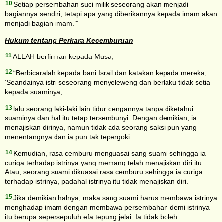
10
Setiap persembahan suci milik seseorang akan menjadi
bagiannya sendiri, tetapi apa yang diberikannya kepada imam akan
menjadi bagian imam.’”
Hukum tentang Perkara Kecemburuan
11
ALLAH berfirman kepada Musa,
12
“Berbicaralah kepada bani Israil dan katakan kepada mereka,
‘Seandainya istri seseorang menyeleweng dan berlaku tidak setia
kepada suaminya,
13
lalu seorang laki-laki lain tidur dengannya tanpa diketahui
suaminya dan hal itu tetap tersembunyi. Dengan demikian, ia
menajiskan dirinya, namun tidak ada seorang saksi pun yang
menentangnya dan ia pun tak tepergoki.
14
Kemudian, rasa cemburu menguasai sang suami sehingga ia
curiga terhadap istrinya yang memang telah menajiskan diri itu.
Atau, seorang suami dikuasai rasa cemburu sehingga ia curiga
terhadap istrinya, padahal istrinya itu tidak menajiskan diri.
15
Jika demikian halnya, maka sang suami harus membawa istrinya
menghadap imam dengan membawa persembahan demi istrinya
itu berupa sepersepuluh efa tepung jelai. Ia tidak boleh