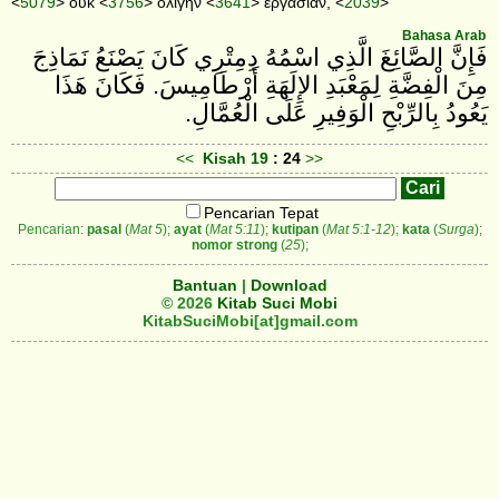
<
5079
> οὐκ <
3756
> ὀλίγην <
3641
> ἐργασίαν, <
2039
>
Bahasa Arab
فَإِنَّ الصَّائِغَ الَّذِي اسْمُهُ دِمِتْرِي كَانَ يَصْنَعُ نَمَاذِجَ
مِنَ الْفِضَّةِ لِمَعْبَدِ الإِلَهَةِ أَرْطَامِيسَ. فَكَانَ هَذَا
يَعُودُ بِالرِّبْحِ الْوَفِيرِ عَلَى الْعُمَّالِ.
<<
Kisah
19
: 24
>>
Pencarian Tepat
Pencarian:
pasal
(
Mat 5
);
ayat
(
Mat 5:11
);
kutipan
(
Mat 5:1-12
);
kata
(
Surga
);
nomor strong
(
25
);
Bantuan
|
Download
© 2026
Kitab Suci Mobi
KitabSuciMobi[at]gmail.com