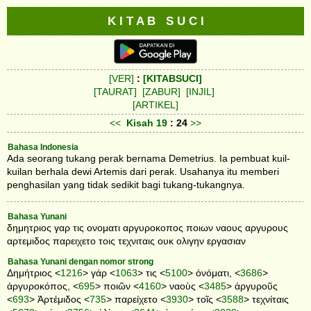
K I T A B S U C I
[VER]
:
[KITABSUCI]
[TAURAT]
[ZABUR]
[INJIL]
[ARTIKEL]
<<
Kisah
19
: 24
>>
Bahasa Indonesia
Ada seorang tukang perak bernama Demetrius. Ia pembuat kuil-
kuilan berhala dewi Artemis dari perak. Usahanya itu memberi
penghasilan yang tidak sedikit bagi tukang-tukangnya.
Bahasa Yunani
δημητριος γαρ τις ονοματι αργυροκοπος ποιων ναους αργυρους
αρτεμιδος παρειχετο τοις τεχνιταις ουκ ολιγην εργασιαν
Bahasa Yunani dengan nomor strong
Δημήτριος <
1216
> γάρ <
1063
> τις <
5100
> ὀνόματι, <
3686
>
ἀργυροκόπος, <
695
> ποιῶν <
4160
> ναοὺς <
3485
> ἀργυροῦς
<
693
> Ἀρτέμιδος <
735
> παρείχετο <
3930
> τοῖς <
3588
> τεχνίταις