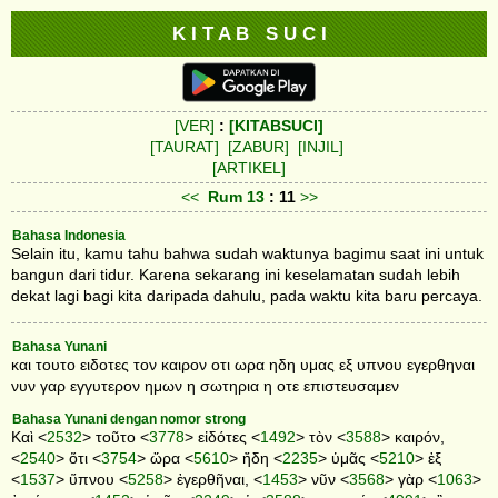
K I T A B S U C I
[VER]
:
[KITABSUCI]
[TAURAT]
[ZABUR]
[INJIL]
[ARTIKEL]
<<
Rum
13
: 11
>>
Bahasa Indonesia
Selain itu, kamu tahu bahwa sudah waktunya bagimu saat ini untuk
bangun dari tidur. Karena sekarang ini keselamatan sudah lebih
dekat lagi bagi kita daripada dahulu, pada waktu kita baru percaya.
Bahasa Yunani
και τουτο ειδοτες τον καιρον οτι ωρα ηδη υμας εξ υπνου εγερθηναι
νυν γαρ εγγυτερον ημων η σωτηρια η οτε επιστευσαμεν
Bahasa Yunani dengan nomor strong
Καὶ <
2532
> τοῦτο <
3778
> εἰδότες <
1492
> τὸν <
3588
> καιρόν,
<
2540
> ὅτι <
3754
> ὥρα <
5610
> ἤδη <
2235
> ὑμᾶς <
5210
> ἐξ
<
1537
> ὕπνου <
5258
> ἐγερθῆναι, <
1453
> νῦν <
3568
> γὰρ <
1063
>