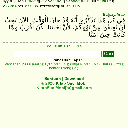
ἐγγύτερον <
1452
> ἡμῶν <
2249
> ἡ <
3588
> σωτηρία <
4991
> ἢ
<
2228
> ὅτε <
3753
> ἐπιστεύσαμεν. <
4100
>
Bahasa Arab
فِي كُلِّ هَذَا تَذَكَّرُوا أَنَّهُ قَدْ حَانَ الْوَقْتُ، الآنَ يَجِبُ
أَنْ تُفِيقُوا مِنْ نَوْمِكُمْ، لأَنَّ نَجَاتَنَا الآنَ أَقْرَبُ مِمَّا
كَانَتْ حِينَ آمَنَّا.
<<
Rum
13
: 11
>>
Pencarian Tepat
Pencarian:
pasal
(
Mat 5
);
ayat
(
Mat 5:11
);
kutipan
(
Mat 5:1-12
);
kata
(
Surga
);
nomor strong
(
25
);
Bantuan
|
Download
© 2026
Kitab Suci Mobi
KitabSuciMobi[at]gmail.com