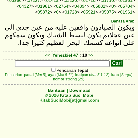
<
03966
> <
07227
> <
01419
> <
03220
> <
01710
> <
01710
> <
01961
>
<
04327
> <
01961
> <
02764
> <
04894
> <
05882
> <
0
> <
05704
>
<
05872
> <
0
> <
01728
> <
05921
> <
05975
> <
01961
>
Bahasa Arab
ويكون الصيادون واقفين عليه من عين جدي الى
عين عجلايم يكون لبسط الشباك ويكون سمكهم
على انواعه كسمك البحر العظيم كثيرا جدا.
<<
Yehezkiel
47
: 10
>>
Pencarian Tepat
Pencarian:
pasal
(
Mat 5
);
ayat
(
Mat 5:11
);
kutipan
(
Mat 5:1-12
);
kata
(
Surga
);
nomor strong
(
25
);
Bantuan
|
Download
© 2026
Kitab Suci Mobi
KitabSuciMobi[at]gmail.com