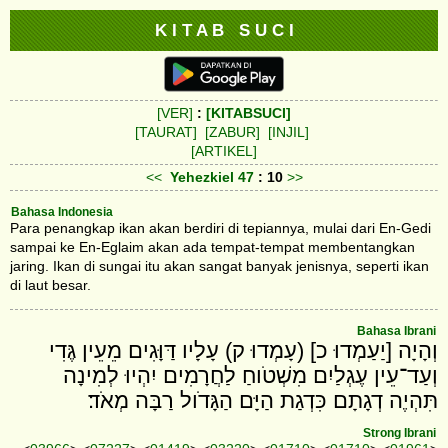
K I T A B S U C I
[VER]
:
[KITABSUCI]
[TAURAT]
[ZABUR]
[INJIL]
[ARTIKEL]
<<
Yehezkiel
47
: 10
>>
Bahasa Indonesia
Para penangkap ikan akan berdiri di tepiannya, mulai dari En-Gedi
sampai ke En-Eglaim akan ada tempat-tempat membentangkan
jaring. Ikan di sungai itu akan sangat banyak jenisnya, seperti ikan
di laut besar.
Bahasa Ibrani
וְהָיָה [יַעַמְדוּ כ] (עָמְדוּ ק) עָלָיו דַּוָּגִים מֵעֵין גֶּדִי
וְעַד־עֵין עֶגְלַיִם מִשְׁטֹוחַ לַחֲרָמִים יִהְיוּ לְמִינָה
תִּהְיֶה דְגָתָם כִּדְגַת הַיָּם הַגָּדֹול רַבָּה מְאֹד׃
Strong Ibrani