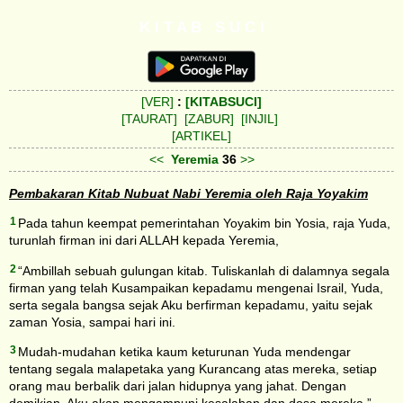
K I T A B S U C I
[VER]
:
[KITABSUCI]
[TAURAT]
[ZABUR]
[INJIL]
[ARTIKEL]
<<
Yeremia
36
>>
Pembakaran Kitab Nubuat Nabi Yeremia oleh Raja Yoyakim
1
Pada tahun keempat pemerintahan Yoyakim bin Yosia, raja Yuda,
turunlah firman ini dari ALLAH kepada Yeremia,
2
“Ambillah sebuah gulungan kitab. Tuliskanlah di dalamnya segala
firman yang telah Kusampaikan kepadamu mengenai Israil, Yuda,
serta segala bangsa sejak Aku berfirman kepadamu, yaitu sejak
zaman Yosia, sampai hari ini.
3
Mudah-mudahan ketika kaum keturunan Yuda mendengar
tentang segala malapetaka yang Kurancang atas mereka, setiap
orang mau berbalik dari jalan hidupnya yang jahat. Dengan