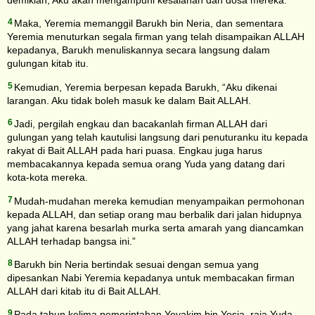
demikian, Aku akan mengampuni kesalahan dan dosa mereka.”
4
Maka, Yeremia memanggil Barukh bin Neria, dan sementara
Yeremia menuturkan segala firman yang telah disampaikan ALLAH
kepadanya, Barukh menuliskannya secara langsung dalam
gulungan kitab itu.
5
Kemudian, Yeremia berpesan kepada Barukh, “Aku dikenai
larangan. Aku tidak boleh masuk ke dalam Bait ALLAH.
6
Jadi, pergilah engkau dan bacakanlah firman ALLAH dari
gulungan yang telah kautulisi langsung dari penuturanku itu kepada
rakyat di Bait ALLAH pada hari puasa. Engkau juga harus
membacakannya kepada semua orang Yuda yang datang dari
kota-kota mereka.
7
Mudah-mudahan mereka kemudian menyampaikan permohonan
kepada ALLAH, dan setiap orang mau berbalik dari jalan hidupnya
yang jahat karena besarlah murka serta amarah yang diancamkan
ALLAH terhadap bangsa ini.”
8
Barukh bin Neria bertindak sesuai dengan semua yang
dipesankan Nabi Yeremia kepadanya untuk membacakan firman
ALLAH dari kitab itu di Bait ALLAH.
9
Pada tahun kelima pemerintahan Yoyakim bin Yosia, raja Yuda,