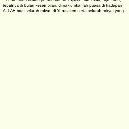
tepatnya di bulan kesembilan, dimaklumkanlah puasa di hadapan
ALLAH bagi seluruh rakyat di Yerusalem serta seluruh rakyat yang
datang ke Yerusalem dari kota-kota Yuda.
10
Dari bilik Panitera Gemarya bin Safan yang terletak di pelataran
atas, di depan Pintu Gerbang Baru di Bait ALLAH, Barukh
membacakan perkataan-perkataan Yeremia dari kitab itu kepada
seluruh rakyat di Bait ALLAH.
11
Ketika Mikhaya bin Gemarya bin Safan mendengar segala
firman ALLAH dari kitab itu,
12
pergilah ia ke istana raja, lalu masuk ke dalam bilik panitera.
Ternyata semua pembesar sedang duduk di situ, yaitu Panitera
Elisama, Delaya bin Semaya, Elnatan bin Akhbor, Gemarya bin
Safan, Zedekia bin Hananya, dan semua pembesar lainnya.
13
Mikhaya memberitahukan kepada mereka segala firman yang
didengarnya ketika Barukh membacakan kitab itu kepada rakyat.
14
Kemudian, semua pembesar itu menyuruh Yehudi bin Netanya
bin Selemya bin Kusyi menemui Barukh dengan pesan, “Datanglah
kemari dan bawalah gulungan yang telah kaubacakan kepada
rakyat itu.” Maka, Barukh bin Neria datang menemui mereka sambil