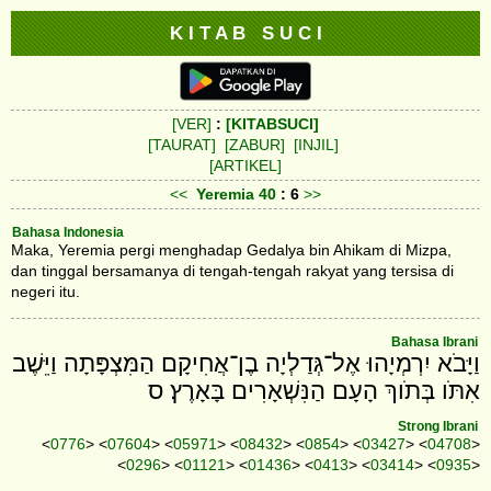
K I T A B S U C I
[VER]
:
[KITABSUCI]
[TAURAT]
[ZABUR]
[INJIL]
[ARTIKEL]
<<
Yeremia
40
: 6
>>
Bahasa Indonesia
Maka, Yeremia pergi menghadap Gedalya bin Ahikam di Mizpa,
dan tinggal bersamanya di tengah-tengah rakyat yang tersisa di
negeri itu.
Bahasa Ibrani
וַיָּבֹא יִרְמְיָהוּ אֶל־גְּדַלְיָה בֶן־אֲחִיקָם הַמִּצְפָּתָה וַיֵּשֶׁב
אִתֹּו בְּתֹוךְ הָעָם הַנִּשְׁאָרִים בָּאָרֶץ׃ ס
Strong Ibrani
<
0776
> <
07604
> <
05971
> <
08432
> <
0854
> <
03427
> <
04708
>
<
0296
> <
01121
> <
01436
> <
0413
> <
03414
> <
0935
>