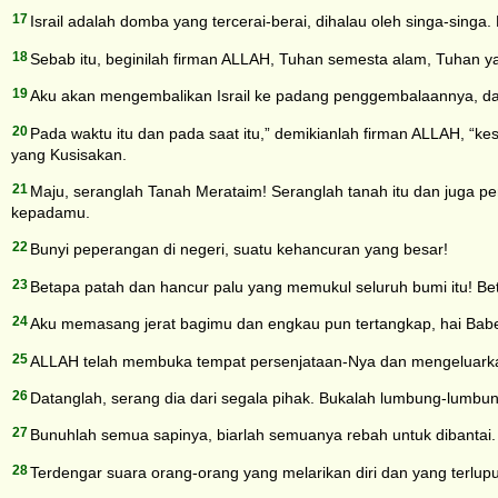
17
Israil adalah domba yang tercerai-berai, dihalau oleh singa-sing
18
Sebab itu, beginilah firman ALLAH, Tuhan semesta alam, Tuhan 
19
Aku akan mengembalikan Israil ke padang penggembalaannya, dan
20
Pada waktu itu dan pada saat itu,” demikianlah firman ALLAH, “kes
yang Kusisakan.
21
Maju, seranglah Tanah Merataim! Seranglah tanah itu dan juga 
kepadamu.
22
Bunyi peperangan di negeri, suatu kehancuran yang besar!
23
Betapa patah dan hancur palu yang memukul seluruh bumi itu! Be
24
Aku memasang jerat bagimu dan engkau pun tertangkap, hai Babe
25
ALLAH telah membuka tempat persenjataan-Nya dan mengeluarkan
26
Datanglah, serang dia dari segala pihak. Bukalah lumbung-lumbun
27
Bunuhlah semua sapinya, biarlah semuanya rebah untuk dibantai.
28
Terdengar suara orang-orang yang melarikan diri dan yang terlup