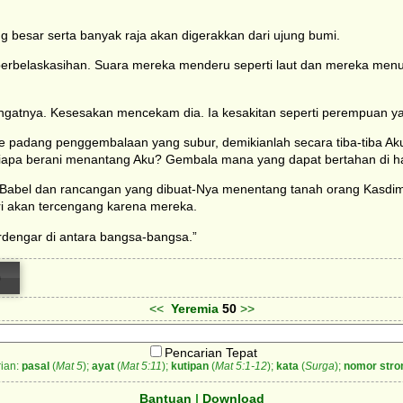
g besar serta banyak raja akan digerakkan dari ujung bumi.
erbelaskasihan. Suara mereka menderu seperti laut dan mereka menu
ngatnya. Kesesakan mencekam dia. Ia kesakitan seperti perempuan y
e padang penggembalaan yang subur, demikianlah secara tiba-tiba Aku
Siapa berani menantang Aku? Gembala mana yang dapat bertahan di 
 Babel dan rancangan yang dibuat-Nya menentang tanah orang Kasdim
i akan tercengang karena mereka.
rdengar di antara bangsa-bangsa.”
<<
Yeremia
50
>>
Pencarian Tepat
ian:
pasal
(
Mat 5
);
ayat
(
Mat 5:11
);
kutipan
(
Mat 5:1-12
);
kata
(
Surga
);
nomor stro
Bantuan
|
Download