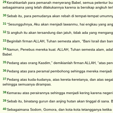
29
Kerahkanlah para pemanah menyerang Babel, semua pelentur busu
sebagaimana yang telah dilakukannya karena ia bersikap angkuh te
30
Sebab itu, para pemudanya akan rebah di tempat-tempat umumnya
31
“Sesungguhnya, Aku akan menjadi lawanmu, hai engkau yang ang
32
Si angkuh itu akan tersandung dan jatuh, tidak ada yang mengang
33
Beginilah firman ALLAH, Tuhan semesta alam, “Bani Israil dan
34
Namun, Penebus mereka kuat. ALLAH, Tuhan semesta alam, adal
Babel.
35
Pedang atas orang Kasdim,” demikianlah firman ALLAH, “atas pen
36
Pedang atas para peramal pembohong sehingga mereka menjadi bo
37
Pedang atas kuda-kudanya, atas kereta-keretanya, dan atas se
sehingga semuanya dirampas.
38
Kemarau atas perairannya sehingga menjadi kering karena negeri 
39
Sebab itu, binatang gurun dan anjing hutan akan tinggal di sana. B
40
Sebagaimana Sodom, Gomora, dan kota-kota tetangganya ketika di