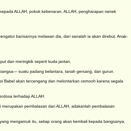
a kepada ALLAH, pokok kebenaran, ALLAH, pengharapan nenek
atur barisannya melawan dia, dari sanalah ia akan direbut. Anak-
ut dan meringkik seperti kuda jantan,
a-bangsa— suatu padang belantara, tanah gersang, dan gurun.
ntasi Babel akan tercengang dan melontarkan cemooh karena segala
 berdosa terhadap ALLAH.
l ini merupakan pembalasan dari ALLAH, adakanlah pembalasan
yang mengamuk itu, setiap orang akan kembali kepada bangsanya,