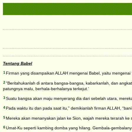
Tentang Babel
1
Firman yang disampaikan ALLAH mengenai Babel, yaitu mengenai 
2
“Beritahukanlah di antara bangsa-bangsa, kabarkanlah, dan angkat
patungnya malu, berhala-berhalanya terkejut.’
3
Suatu bangsa akan maju menyerang dia dari sebelah utara, mereka
4
Pada waktu itu dan pada saat itu,” demikianlah firman ALLAH, “b
5
Mereka akan menanyakan jalan ke Sion, wajah mereka terarah ke sa
6
Umat-Ku seperti kambing domba yang hilang. Gembala-gembalanya 