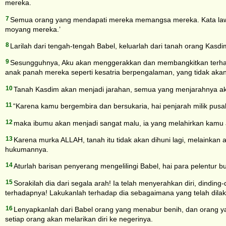
mereka.
7
Semua orang yang mendapati mereka memangsa mereka. Kata lawa
moyang mereka.’
8
Larilah dari tengah-tengah Babel, keluarlah dari tanah orang Kas
9
Sesungguhnya, Aku akan menggerakkan dan membangkitkan terhadap
anak panah mereka seperti kesatria berpengalaman, yang tidak ak
10
Tanah Kasdim akan menjadi jarahan, semua yang menjarahnya aka
11
“Karena kamu bergembira dan bersukaria, hai penjarah milik pusa
12
maka ibumu akan menjadi sangat malu, ia yang melahirkan kamu a
13
Karena murka ALLAH, tanah itu tidak akan dihuni lagi, melainkan
hukumannya.
14
Aturlah barisan penyerang mengelilingi Babel, hai para pelentur
15
Sorakilah dia dari segala arah! Ia telah menyerahkan diri, din
terhadapnya! Lakukanlah terhadap dia sebagaimana yang telah dila
16
Lenyapkanlah dari Babel orang yang menabur benih, dan orang 
setiap orang akan melarikan diri ke negerinya.