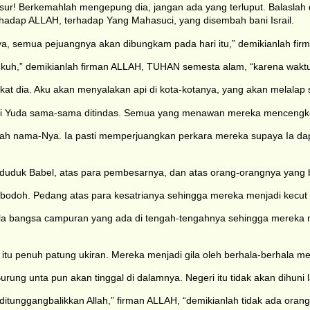
r! Berkemahlah mengepung dia, jangan ada yang terluput. Balaslah 
rhadap ALLAH, terhadap Yang Mahasuci, yang disembah bani Israil.
, semua pejuangnya akan dibungkam pada hari itu,” demikianlah fir
kuh,” demikianlah firman ALLAH, TUHAN semesta alam, “karena waktu
kat dia. Aku akan menyalakan api di kota-kotanya, yang akan melalap 
 bani Yuda sama-sama ditindas. Semua yang menawan mereka menceng
ah nama-Nya. Ia pasti memperjuangkan perkara mereka supaya Ia d
duduk Babel, atas para pembesarnya, dan atas orang-orangnya yang b
doh. Pedang atas para kesatrianya sehingga mereka menjadi kecut h
gala bangsa campuran yang ada di tengah-tengahnya sehingga mereka
itu penuh patung ukiran. Mereka menjadi gila oleh berhala-berhala me
urung unta pun akan tinggal di dalamnya. Negeri itu tidak akan dihuni 
tunggangbalikkan Allah,” firman ALLAH, “demikianlah tidak ada orang