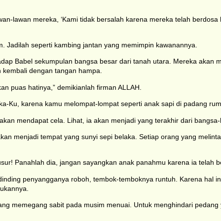
n-lawan mereka, ‘Kami tidak bersalah karena mereka telah berdos
dim. Jadilah seperti kambing jantan yang memimpin kawanannya.
 Babel sekumpulan bangsa besar dari tanah utara. Mereka akan meng
an kembali dengan tangan hampa.
n puas hatinya,” demikianlah firman ALLAH.
ka-Ku, karena kamu melompat-lompat seperti anak sapi di padang rump
kan mendapat cela. Lihat, ia akan menjadi yang terakhir dari bangs
 akan menjadi tempat yang sunyi sepi belaka. Setiap orang yang meli
 busur! Panahlah dia, jangan sayangkan anak panahmu karena ia telah
ding-dinding penyangganya roboh, tembok-temboknya runtuh. Karena ha
kukannya.
yang memegang sabit pada musim menuai. Untuk menghindari pedang 