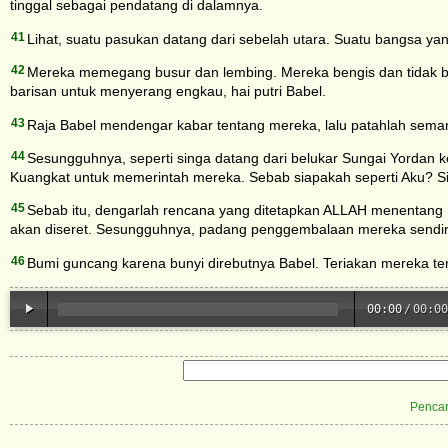
tinggal sebagai pendatang di dalamnya.
41
Lihat, suatu pasukan datang dari sebelah utara. Suatu bangsa yan
42
Mereka memegang busur dan lembing. Mereka bengis dan tidak b
barisan untuk menyerang engkau, hai putri Babel.
43
Raja Babel mendengar kabar tentang mereka, lalu patahlah sema
44
Sesungguhnya, seperti singa datang dari belukar Sungai Yordan k
Kuangkat untuk memerintah mereka. Sebab siapakah seperti Aku? 
45
Sebab itu, dengarlah rencana yang ditetapkan ALLAH menentang
akan diseret. Sesungguhnya, padang penggembalaan mereka sendir
46
Bumi guncang karena bunyi direbutnya Babel. Teriakan mereka te
00:00
/
00:00
Pencar