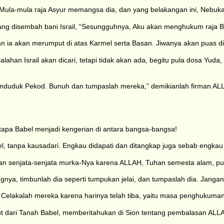
a. Mula-mula raja Asyur memangsa dia, dan yang belakangan ini, Nebuk
yang disembah bani Israil, “Sesungguhnya, Aku akan menghukum raja
 ia akan merumput di atas Karmel serta Basan. Jiwanya akan puas di
alahan Israil akan dicari, tetapi tidak akan ada, begitu pula dosa Yu
penduduk Pekod. Bunuh dan tumpaslah mereka,” demikianlah firman A
tapa Babel menjadi kengerian di antara bangsa-bangsa!
l, tanpa kausadari. Engkau didapati dan ditangkap juga sebab engka
 senjata-senjata murka-Nya karena ALLAH, Tuhan semesta alam, pun
gnya, timbunlah dia seperti tumpukan jelai, dan tumpaslah dia. Janga
 Celakalah mereka karena harinya telah tiba, yaitu masa penghukuma
ut dari Tanah Babel, memberitahukan di Sion tentang pembalasan ALLA