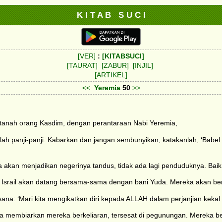
K I T A B S U C I
[VER]
:
[KITABSUCI]
[TAURAT]
[ZABUR]
[INJIL]
[ARTIKEL]
<<
Yeremia
50
>>
tanah orang Kasdim, dengan perantaraan Nabi Yeremia,
lah panji-panji. Kabarkan dan jangan sembunyikan, katakanlah, ‘Babel
 akan menjadikan negerinya tandus, tidak ada lagi penduduknya. Bai
ani Israil akan datang bersama-sama dengan bani Yuda. Mereka akan b
na: ‘Mari kita mengikatkan diri kepada ALLAH dalam perjanjian kekal 
membiarkan mereka berkeliaran, tersesat di pegunungan. Mereka ber