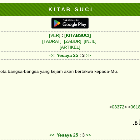
K I T A B S U C I
[VER]
:
[KITABSUCI]
[TAURAT]
[ZABUR]
[INJIL]
[ARTIKEL]
<<
Yesaya
25
: 3
>>
 kota bangsa-bangsa yang kejam akan bertakwa kepada-Mu.
<
03372
> <
061
اة
<<
Yesaya
25
: 3
>>