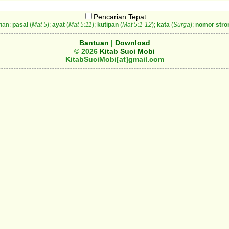
Pencarian Tepat
ian:
pasal
(
Mat 5
);
ayat
(
Mat 5:11
);
kutipan
(
Mat 5:1-12
);
kata
(
Surga
);
nomor stro
Bantuan
|
Download
© 2026
Kitab Suci Mobi
KitabSuciMobi[at]gmail.com