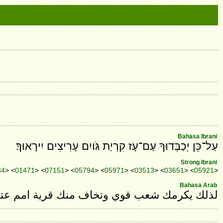
Bahasa Ibrani
עַל־כֵּן יְכַבְּדוּךָ עַם־עָז קִרְיַת גֹּויִם עָרִיצִים יִירָאוּךָ׃
Strong Ibrani
84
> <
01471
> <
07151
> <
05794
> <
05971
> <
03513
> <
03651
> <
05921
>
Bahasa Arab
لذلك يكرمك شعب قوي وتخاف منك قرية امم عت.