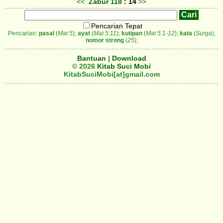
<<
Zabur
118
: 14
>>
Pencarian Tepat
Pencarian:
pasal
(
Mat 5
);
ayat
(
Mat 5:11
);
kutipan
(
Mat 5:1-12
);
kata
(
Surga
);
nomor strong
(
25
);
Bantuan
|
Download
© 2026
Kitab Suci Mobi
KitabSuciMobi[at]gmail.com