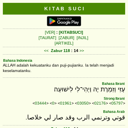
K I T A B S U C I
[VER]
:
[KITABSUCI]
[TAURAT]
[ZABUR]
[INJIL]
[ARTIKEL]
<<
Zabur
118
: 14
>>
Bahasa Indonesia
ALLAH adalah kekuatanku dan puji-pujianku. Ia telah menjadi
keselamatanku.
Bahasa Ibrani
עָזִּי וְזִמְרָת יָהּ וַיְהִי־לִי לִישׁוּעָה׃
Strong Ibrani
<
03444
> <
0
> <
01961
> <
03050
> <
02176
> <
05797
>
Bahasa Arab
قوتي وترنمي الرب وقد صار لي خلاصا‎.