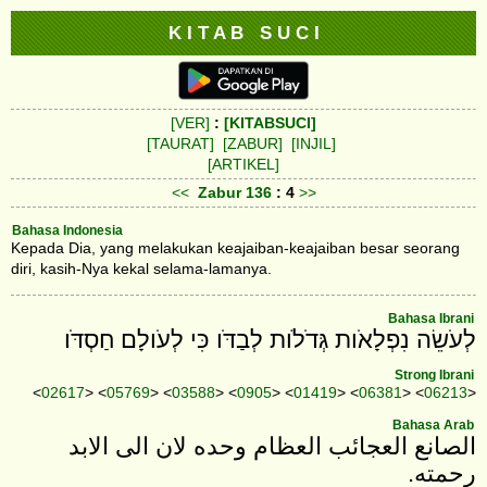
K I T A B S U C I
[VER]
:
[KITABSUCI]
[TAURAT]
[ZABUR]
[INJIL]
[ARTIKEL]
<<
Zabur
136
: 4
>>
Bahasa Indonesia
Kepada Dia, yang melakukan keajaiban-keajaiban besar seorang
diri, kasih-Nya kekal selama-lamanya.
Bahasa Ibrani
לְעֹשֵׂה נִפְלָאֹות גְּדֹלֹות לְבַדֹּו כִּי לְעֹולָם חַסְדֹּו׃
Strong Ibrani
<
02617
> <
05769
> <
03588
> <
0905
> <
01419
> <
06381
> <
06213
>
Bahasa Arab
الصانع العجائب العظام وحده لان الى الابد
رحمته‎.