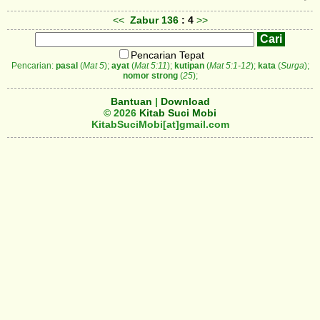
<<
Zabur
136
: 4
>>
Pencarian Tepat
Pencarian:
pasal
(
Mat 5
);
ayat
(
Mat 5:11
);
kutipan
(
Mat 5:1-12
);
kata
(
Surga
);
nomor strong
(
25
);
Bantuan
|
Download
© 2026
Kitab Suci Mobi
KitabSuciMobi[at]gmail.com