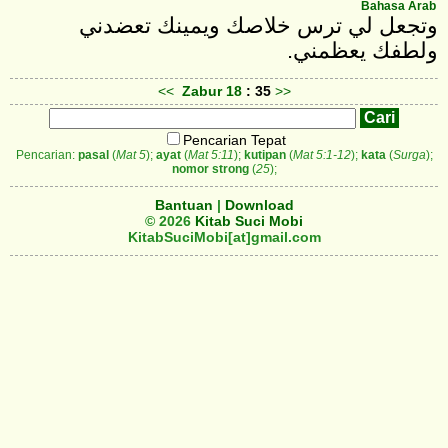
Bahasa Arab
‎وتجعل لي ترس خلاصك ويمينك تعضدني
ولطفك يعظمني‎.
<<
Zabur
18
: 35
>>
Pencarian Tepat
Pencarian:
pasal
(
Mat 5
);
ayat
(
Mat 5:11
);
kutipan
(
Mat 5:1-12
);
kata
(
Surga
);
nomor strong
(
25
);
Bantuan
|
Download
© 2026
Kitab Suci Mobi
KitabSuciMobi[at]gmail.com