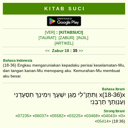
K I T A B S U C I
[VER]
:
[KITABSUCI]
[TAURAT]
[ZABUR]
[INJIL]
[ARTIKEL]
<<
Zabur
18
: 35
>>
Bahasa Indonesia
(18-36) Engkau mengaruniakan kepadaku perisai keselamatan-Mu,
dan tangan kanan-Mu menopang aku. Kemurahan-Mu membuat
aku besar.
Bahasa Ibrani
x(18-36)x וַתִּתֶּן־לִי מָגֵן יִשְׁעֶךָ וִימִינְךָ תִסְעָדֵנִי
וְעַנְוַתְךָ תַרְבֵּנִי׃
Strong Ibrani
<
07235
> <
06037
> <
05582
> <
03225
> <
03468
> <
04043
> <
0
>
<
05414
> (18:36)