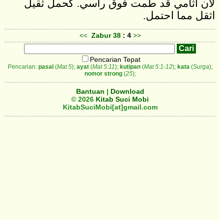
لان آثامي قد طمت فوق راسي. كحمل ثقيل
اثقل مما احتمل‎.
<<
Zabur
38
: 4
>>
Pencarian Tepat
Pencarian:
pasal
(
Mat 5
);
ayat
(
Mat 5:11
);
kutipan
(
Mat 5:1-12
);
kata
(
Surga
);
nomor strong
(
25
);
Bantuan
|
Download
© 2026
Kitab Suci Mobi
KitabSuciMobi[at]gmail.com