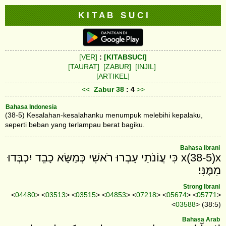
K I T A B S U C I
[VER]
:
[KITABSUCI]
[TAURAT]
[ZABUR]
[INJIL]
[ARTIKEL]
<<
Zabur
38
: 4
>>
Bahasa Indonesia
(38-5) Kesalahan-kesalahanku menumpuk melebihi kepalaku,
seperti beban yang terlampau berat bagiku.
Bahasa Ibrani
x(38-5)x כִּי עֲוֹנֹתַי עָבְרוּ רֹאשִׁי כְּמַשָּׂא כָבֵד יִכְבְּדוּ
מִמֶּנִּי׃
Strong Ibrani
<
04480
> <
03513
> <
03515
> <
04853
> <
07218
> <
05674
> <
05771
>
<
03588
> (38:5)
Bahasa Arab