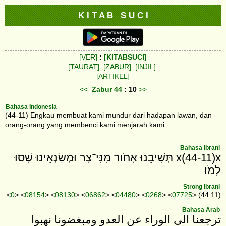
K I T A B S U C I
[VER]
:
[KITABSUCI]
[TAURAT]
[ZABUR]
[INJIL]
[ARTIKEL]
<<
Zabur
44
: 10
>>
Bahasa Indonesia
(44-11) Engkau membuat kami mundur dari hadapan lawan, dan
orang-orang yang membenci kami menjarah kami.
Bahasa Ibrani
x(44-11)x תְּשִׁיבֵנוּ אָחֹור מִנִּי־צָר וּמְשַׂנְאֵינוּ שָׁסוּ
לָמֹו׃
Strong Ibrani
<
0
> <
08154
> <
08130
> <
06862
> <
04480
> <
0268
> <
07725
> (44:11)
Bahasa Arab
‎ترجعنا الى الوراء عن العدو ومبغضونا نهبوا