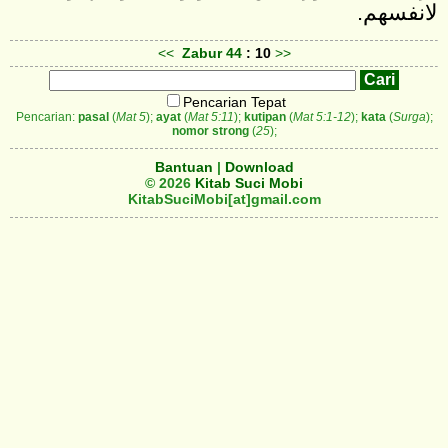
لانفسهم‎.
<<
Zabur
44
: 10
>>
Pencarian Tepat
Pencarian:
pasal
(
Mat 5
);
ayat
(
Mat 5:11
);
kutipan
(
Mat 5:1-12
);
kata
(
Surga
);
nomor strong
(
25
);
Bantuan
|
Download
© 2026
Kitab Suci Mobi
KitabSuciMobi[at]gmail.com