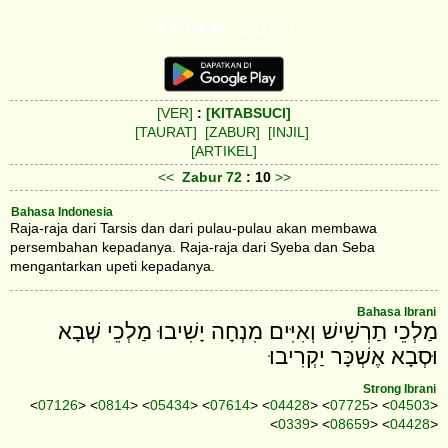
K I T A B S U C I
[VER]
:
[KITABSUCI]
[TAURAT]
[ZABUR]
[INJIL]
[ARTIKEL]
<<
Zabur
72
: 10
>>
Bahasa Indonesia
Raja-raja dari Tarsis dan dari pulau-pulau akan membawa
persembahan kepadanya. Raja-raja dari Syeba dan Seba
mengantarkan upeti kepadanya.
Bahasa Ibrani
מַלְכֵי תַרְשִׁישׁ וְאִיִּים מִנְחָה יָשִׁיבוּ מַלְכֵי שְׁבָא
וּסְבָא אֶשְׁכָּר יַקְרִיבוּ׃
Strong Ibrani
<
07126
> <
0814
> <
05434
> <
07614
> <
04428
> <
07725
> <
04503
>
<
0339
> <
08659
> <
04428
>