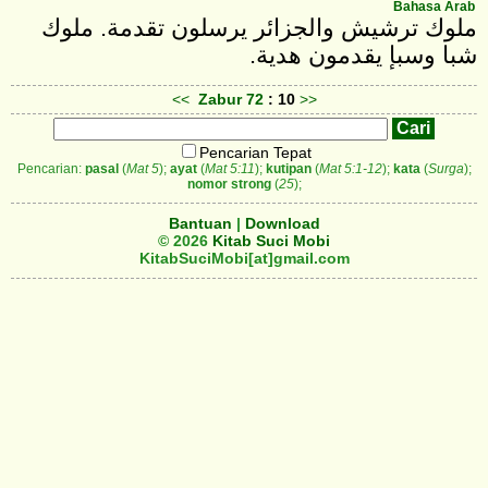
Bahasa Arab
‎ملوك ترشيش والجزائر يرسلون تقدمة. ملوك
شبا وسبإ يقدمون هدية‎.
<<
Zabur
72
: 10
>>
Pencarian Tepat
Pencarian:
pasal
(
Mat 5
);
ayat
(
Mat 5:11
);
kutipan
(
Mat 5:1-12
);
kata
(
Surga
);
nomor strong
(
25
);
Bantuan
|
Download
© 2026
Kitab Suci Mobi
KitabSuciMobi[at]gmail.com