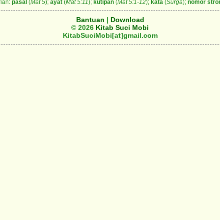
ian:
pasal
(
Mat 5
);
ayat
(
Mat 5:11
);
kutipan
(
Mat 5:1-12
);
kata
(
Surga
);
nomor stro
Bantuan
|
Download
© 2026
Kitab Suci Mobi
KitabSuciMobi[at]gmail.com