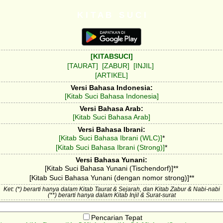
K I T A B S U C I
[KITABSUCI]
[TAURAT]
[ZABUR]
[INJIL]
[ARTIKEL]
Versi Bahasa Indonesia:
[Kitab Suci Bahasa Indonesia]
Versi Bahasa Arab:
[Kitab Suci Bahasa Arab]
Versi Bahasa Ibrani:
[Kitab Suci Bahasa Ibrani (WLC)]
*
[Kitab Suci Bahasa Ibrani (Strong)]
*
Versi Bahasa Yunani:
[Kitab Suci Bahasa Yunani (Tischendorf)]**
[Kitab Suci Bahasa Yunani (dengan nomor strong)]**
Ket: (*) berarti hanya dalam Kitab Taurat & Sejarah, dan Kitab Zabur & Nabi-nabi
(**) berarti hanya dalam Kitab Injil & Surat-surat
Pencarian Tepat