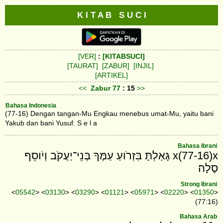
K I T A B S U C I
[VER]
:
[KITABSUCI]
[TAURAT]
[ZABUR]
[INJIL]
[ARTIKEL]
<<
Zabur
77
: 15
>>
Bahasa Indonesia
(77-16) Dengan tangan-Mu Engkau menebus umat-Mu, yaitu bani
Yakub dan bani Yusuf. S e l a
Bahasa Ibrani
x(77-16)x גָּאַלְתָּ בִּזְרֹועַ עַמֶּךָ בְּנֵי־יַעֲקֹב וְיֹוסֵף
סֶלָה׃
Strong Ibrani
<
05542
> <
03130
> <
03290
> <
01121
> <
05971
> <
02220
> <
01350
>
(77:16)
Bahasa Arab