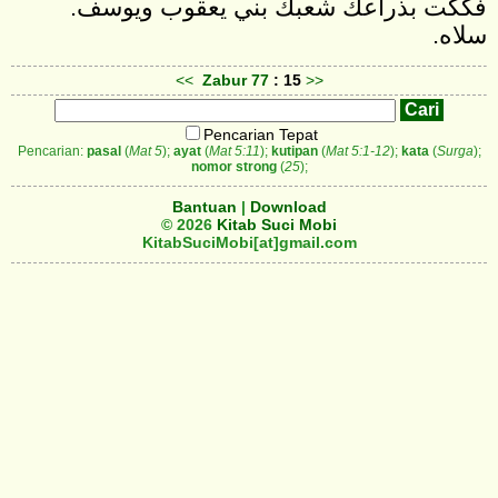
‎فككت بذراعك شعبك بني يعقوب ويوسف.
سلاه‎.
<<
Zabur
77
: 15
>>
Pencarian Tepat
Pencarian:
pasal
(
Mat 5
);
ayat
(
Mat 5:11
);
kutipan
(
Mat 5:1-12
);
kata
(
Surga
);
nomor strong
(
25
);
Bantuan
|
Download
© 2026
Kitab Suci Mobi
KitabSuciMobi[at]gmail.com