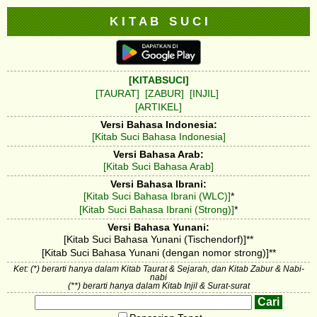
K I T A B S U C I
[KITABSUCI]
[TAURAT]
[ZABUR]
[INJIL]
[ARTIKEL]
Versi Bahasa Indonesia:
[Kitab Suci Bahasa Indonesia]
Versi Bahasa Arab:
[Kitab Suci Bahasa Arab]
Versi Bahasa Ibrani:
[Kitab Suci Bahasa Ibrani (WLC)]
*
[Kitab Suci Bahasa Ibrani (Strong)]
*
Versi Bahasa Yunani:
[Kitab Suci Bahasa Yunani (Tischendorf)]**
[Kitab Suci Bahasa Yunani (dengan nomor strong)]**
Ket: (*) berarti hanya dalam Kitab Taurat & Sejarah, dan Kitab Zabur & Nabi-
nabi
(**) berarti hanya dalam Kitab Injil & Surat-surat