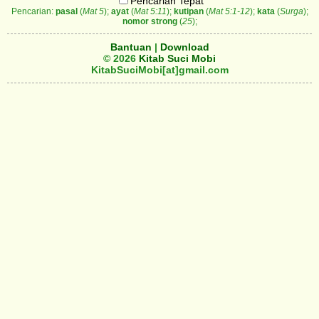
Pencarian Tepat
Pencarian:
pasal
(
Mat 5
);
ayat
(
Mat 5:11
);
kutipan
(
Mat 5:1-12
);
kata
(
Surga
);
nomor strong
(
25
);
Bantuan
|
Download
© 2026
Kitab Suci Mobi
KitabSuciMobi[at]gmail.com