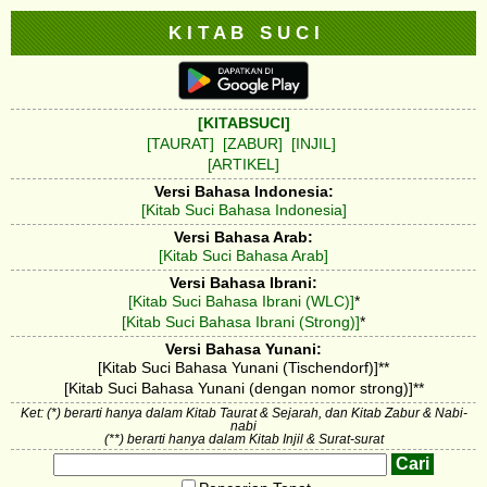
K I T A B S U C I
[KITABSUCI]
[TAURAT]
[ZABUR]
[INJIL]
[ARTIKEL]
Versi Bahasa Indonesia:
[Kitab Suci Bahasa Indonesia]
Versi Bahasa Arab:
[Kitab Suci Bahasa Arab]
Versi Bahasa Ibrani:
[Kitab Suci Bahasa Ibrani (WLC)]
*
[Kitab Suci Bahasa Ibrani (Strong)]
*
Versi Bahasa Yunani:
[Kitab Suci Bahasa Yunani (Tischendorf)]**
[Kitab Suci Bahasa Yunani (dengan nomor strong)]**
Ket: (*) berarti hanya dalam Kitab Taurat & Sejarah, dan Kitab Zabur & Nabi-
nabi
(**) berarti hanya dalam Kitab Injil & Surat-surat