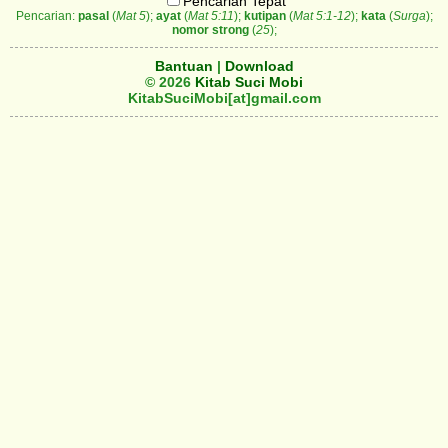
Pencarian Tepat
Pencarian:
pasal
(
Mat 5
);
ayat
(
Mat 5:11
);
kutipan
(
Mat 5:1-12
);
kata
(
Surga
);
nomor strong
(
25
);
Bantuan
|
Download
© 2026
Kitab Suci Mobi
KitabSuciMobi[at]gmail.com