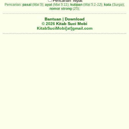
Pencarian Tepat
Pencarian:
pasal
(
Mat 5
);
ayat
(
Mat 5:11
);
kutipan
(
Mat 5:1-12
);
kata
(
Surga
);
nomor strong
(
25
);
Bantuan
|
Download
© 2026
Kitab Suci Mobi
KitabSuciMobi[at]gmail.com