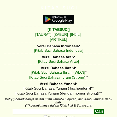
K I T A B S U C I
[KITABSUCI]
[TAURAT]
[ZABUR]
[INJIL]
[ARTIKEL]
Versi Bahasa Indonesia:
[Kitab Suci Bahasa Indonesia]
Versi Bahasa Arab:
[Kitab Suci Bahasa Arab]
Versi Bahasa Ibrani:
[Kitab Suci Bahasa Ibrani (WLC)]
*
[Kitab Suci Bahasa Ibrani (Strong)]
*
Versi Bahasa Yunani:
[Kitab Suci Bahasa Yunani (Tischendorf)]**
[Kitab Suci Bahasa Yunani (dengan nomor strong)]**
Ket: (*) berarti hanya dalam Kitab Taurat & Sejarah, dan Kitab Zabur & Nabi-
nabi
(**) berarti hanya dalam Kitab Injil & Surat-surat