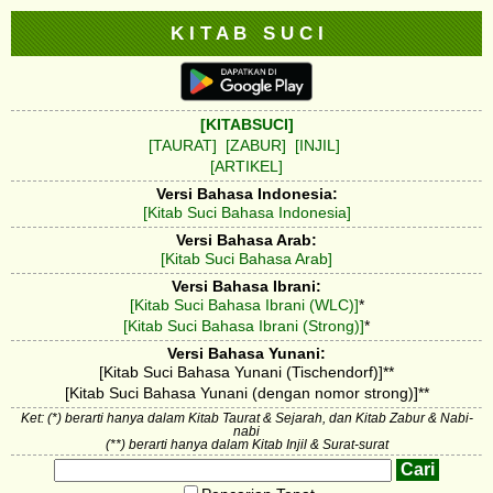
K I T A B S U C I
[KITABSUCI]
[TAURAT]
[ZABUR]
[INJIL]
[ARTIKEL]
Versi Bahasa Indonesia:
[Kitab Suci Bahasa Indonesia]
Versi Bahasa Arab:
[Kitab Suci Bahasa Arab]
Versi Bahasa Ibrani:
[Kitab Suci Bahasa Ibrani (WLC)]
*
[Kitab Suci Bahasa Ibrani (Strong)]
*
Versi Bahasa Yunani:
[Kitab Suci Bahasa Yunani (Tischendorf)]**
[Kitab Suci Bahasa Yunani (dengan nomor strong)]**
Ket: (*) berarti hanya dalam Kitab Taurat & Sejarah, dan Kitab Zabur & Nabi-
nabi
(**) berarti hanya dalam Kitab Injil & Surat-surat