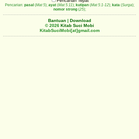
Pencarian Tepat
Pencarian:
pasal
(
Mat 5
);
ayat
(
Mat 5:11
);
kutipan
(
Mat 5:1-12
);
kata
(
Surga
);
nomor strong
(
25
);
Bantuan
|
Download
© 2026
Kitab Suci Mobi
KitabSuciMobi[at]gmail.com