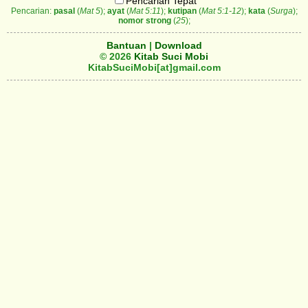
Pencarian Tepat
Pencarian:
pasal
(
Mat 5
);
ayat
(
Mat 5:11
);
kutipan
(
Mat 5:1-12
);
kata
(
Surga
);
nomor strong
(
25
);
Bantuan
|
Download
© 2026
Kitab Suci Mobi
KitabSuciMobi[at]gmail.com