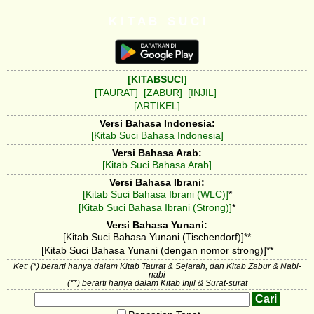
K I T A B S U C I
[KITABSUCI]
[TAURAT]
[ZABUR]
[INJIL]
[ARTIKEL]
Versi Bahasa Indonesia:
[Kitab Suci Bahasa Indonesia]
Versi Bahasa Arab:
[Kitab Suci Bahasa Arab]
Versi Bahasa Ibrani:
[Kitab Suci Bahasa Ibrani (WLC)]
*
[Kitab Suci Bahasa Ibrani (Strong)]
*
Versi Bahasa Yunani:
[Kitab Suci Bahasa Yunani (Tischendorf)]**
[Kitab Suci Bahasa Yunani (dengan nomor strong)]**
Ket: (*) berarti hanya dalam Kitab Taurat & Sejarah, dan Kitab Zabur & Nabi-
nabi
(**) berarti hanya dalam Kitab Injil & Surat-surat