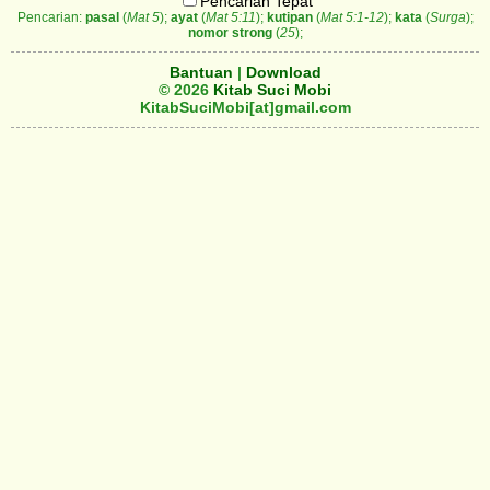
Pencarian Tepat
Pencarian:
pasal
(
Mat 5
);
ayat
(
Mat 5:11
);
kutipan
(
Mat 5:1-12
);
kata
(
Surga
);
nomor strong
(
25
);
Bantuan
|
Download
© 2026
Kitab Suci Mobi
KitabSuciMobi[at]gmail.com