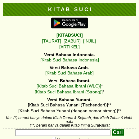
K I T A B S U C I
[KITABSUCI]
[TAURAT]
[ZABUR]
[INJIL]
[ARTIKEL]
Versi Bahasa Indonesia:
[Kitab Suci Bahasa Indonesia]
Versi Bahasa Arab:
[Kitab Suci Bahasa Arab]
Versi Bahasa Ibrani:
[Kitab Suci Bahasa Ibrani (WLC)]
*
[Kitab Suci Bahasa Ibrani (Strong)]
*
Versi Bahasa Yunani:
[Kitab Suci Bahasa Yunani (Tischendorf)]**
[Kitab Suci Bahasa Yunani (dengan nomor strong)]**
Ket: (*) berarti hanya dalam Kitab Taurat & Sejarah, dan Kitab Zabur & Nabi-
nabi
(**) berarti hanya dalam Kitab Injil & Surat-surat