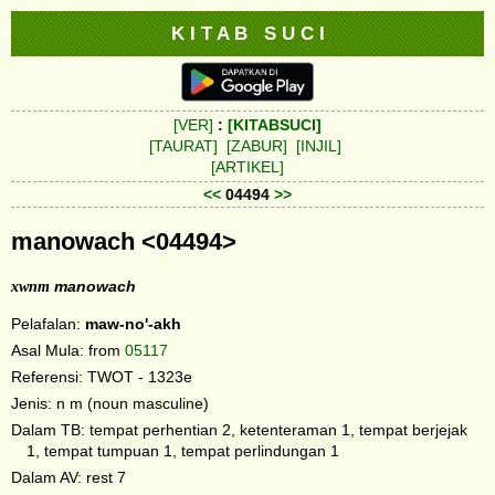
K I T A B S U C I
[VER]
:
[KITABSUCI]
[TAURAT]
[ZABUR]
[INJIL]
[ARTIKEL]
<<
04494
>>
manowach <04494>
xwnm
manowach
Pelafalan:
maw-no'-akh
Asal Mula: from
05117
Referensi: TWOT - 1323e
Jenis: n m (noun masculine)
Dalam TB: tempat perhentian 2, ketenteraman 1, tempat berjejak
1, tempat tumpuan 1, tempat perlindungan 1
Dalam AV: rest 7