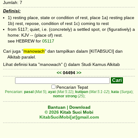
Jumlah: 7
Definisi:
1) resting place, state or condition of rest, place 1a) resting place
1b) rest, repose, condition of rest 1c) coming to rest
from 5117; quiet, i.e. (concretely) a settled spot, or (figuratively) a
home: KJV -- (place of) rest.
see HEBREW for
05117
Cari juga "
manowach
" dan tampilkan dalam [KITABSUCI] dan
Alkitab paralel.
Lihat definisi kata "manowach" () dalam Studi Kamus Alkitab
<<
04494
>>
Pencarian Tepat
Pencarian:
pasal
(
Mat 5
);
ayat
(
Mat 5:11
);
kutipan
(
Mat 5:1-12
);
kata
(
Surga
);
nomor strong
(
25
);
Bantuan
|
Download
© 2026
Kitab Suci Mobi
KitabSuciMobi[at]gmail.com