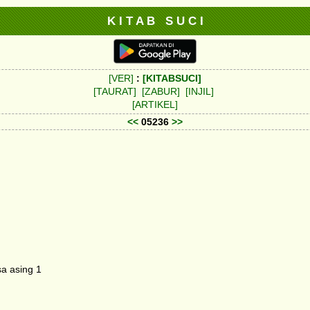
K I T A B S U C I
[VER]
:
[KITABSUCI]
[TAURAT]
[ZABUR]
[INJIL]
[ARTIKEL]
<<
05236
>>
a asing 1