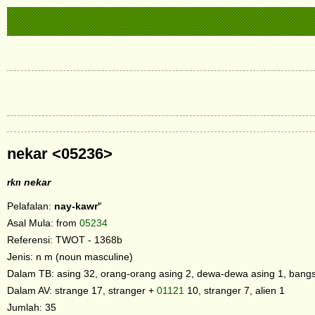
nekar <05236>
rkn
nekar
Pelafalan:
nay-kawr'
'
Asal Mula: from
05234
Referensi: TWOT - 1368b
Jenis: n m (noun masculine)
Dalam TB: asing 32, orang-orang asing 2, dewa-dewa asing 1, bangs
Dalam AV: strange 17, stranger +
01121
10, stranger 7, alien 1
Jumlah: 35