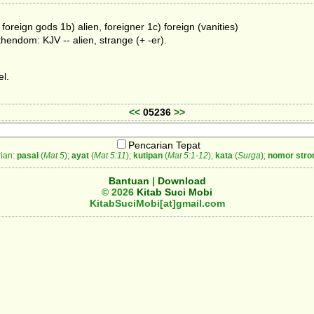
 foreign gods 1b) alien, foreigner 1c) foreign (vanities)
athendom: KJV -- alien, strange (+ -er).
el.
<<
05236
>>
Pencarian Tepat
ian:
pasal
(
Mat 5
);
ayat
(
Mat 5:11
);
kutipan
(
Mat 5:1-12
);
kata
(
Surga
);
nomor stro
Bantuan
|
Download
© 2026
Kitab Suci Mobi
KitabSuciMobi[at]gmail.com