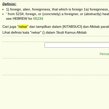
Definisi:
1) foreign, alien, foreignness, that which is foreign 1a) foreignness,
' from 5234; foreign, or (concretely) a foreigner, or (abstractly) he
see HEBREW for
05234
Cari juga "
nekar
" dan tampilkan dalam [KITABSUCI] dan Alkitab paral
Lihat definisi kata "nekar" () dalam Studi Kamus Alkitab
Pencar