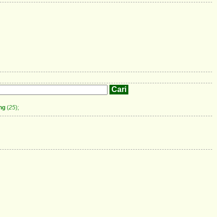
ng
(
25
);