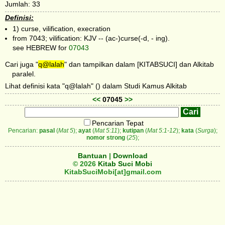
Jumlah: 33
Definisi:
1) curse, vilification, execration
from 7043; vilification: KJV -- (ac-)curse(-d, - ing).
see HEBREW for
07043
Cari juga "
q@lalah
" dan tampilkan dalam [KITABSUCI] dan Alkitab
paralel.
Lihat definisi kata "q@lalah" () dalam Studi Kamus Alkitab
<<
07045
>>
Pencarian Tepat
Pencarian:
pasal
(
Mat 5
);
ayat
(
Mat 5:11
);
kutipan
(
Mat 5:1-12
);
kata
(
Surga
);
nomor strong
(
25
);
Bantuan
|
Download
© 2026
Kitab Suci Mobi
KitabSuciMobi[at]gmail.com