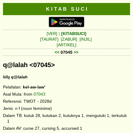
K I T A B S U C I
[VER]
:
[KITABSUCI]
[TAURAT]
[ZABUR]
[INJIL]
[ARTIKEL]
<<
07045
>>
q@lalah <07045>
hllq
q@lalah
Pelafalan:
kel-aw-law'
Asal Mula: from
07043
Referensi: TWOT - 2028d
Jenis: n f (noun feminime)
Dalam TB: kutuk 28, kutukan 2, kutuknya 1, mengutuki 1, terkutuk
1
Dalam AV: curse 27, cursing 5, accursed 1