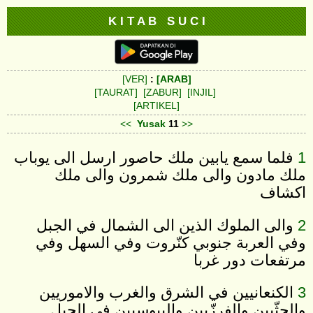
K I T A B S U C I
[VER]
:
[ARAB]
[TAURAT]
[ZABUR]
[INJIL]
[ARTIKEL]
<<
Yusak
11
>>
1
فلما سمع يابين ملك حاصور ارسل الى يوباب
ملك مادون والى ملك شمرون والى ملك
اكشاف
2
والى الملوك الذين الى الشمال في الجبل
وفي العربة جنوبي كنّروت وفي السهل وفي
مرتفعات دور غربا
3
الكنعانيين في الشرق والغرب والاموريين
والحثّيين والفرزّيين واليبوسيين في الجبل