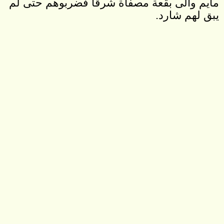
مايم والى بقعة مصفاة شرقا فضربوهم حتى لم
يبق لهم شارد.
9
ففعل يشوع بهم كما قال له الرب. عرقب
خيلهم واحرق مركباتهم بالنار
10
ثم رجع يشوع في ذلك الوقت واخذ حاصور
وضرب ملكها بالسيف. لان حاصور كانت قبلا
راس جميع تلك الممالك.
11
وضربوا كل نفس بها بحد السيف. حرّموهم.
ولم تبق نسمة. واحرق حاصور بالنار.
12
فاخذ يشوع كل مدن اولئك الملوك وجميع
ملوكها وضربهم بحد السيف. حرمهم كما أمر
موسى عبد الرب.
13
غير ان المدن القائمة على تلالها لم يحرقها
اسرائيل ما عدا حاصور وحدها احرقها يشوع.