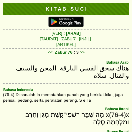
K I T A B S U C I
[VER]
:
[ARAB]
[TAURAT]
[ZABUR]
[INJIL]
[ARTIKEL]
<<
Zabur
76
: 3
>>
Bahasa Arab
‎هناك سحق القسي البارقة. المجن والسيف
والقتال. سلاه
Bahasa Indonesia
(76-4) Di sanalah Ia mematahkan panah yang berkilat-kilat, juga
perisai, pedang, serta peralatan perang. S e l a
Bahasa Ibrani
x(76-4)x מָּה שִׁבַּר רִשְׁפֵי־קָשֶׁת מָגֵן וְחֶרֶב
וּמִלְחָמָה סֶלָה׃
Strong Ibrani