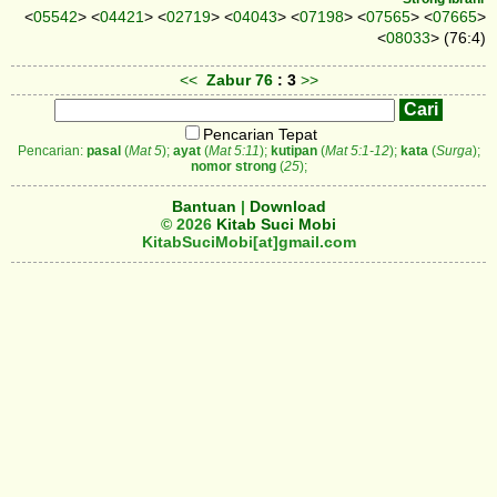
<
05542
> <
04421
> <
02719
> <
04043
> <
07198
> <
07565
> <
07665
>
<
08033
> (76:4)
<<
Zabur
76
: 3
>>
Pencarian Tepat
Pencarian:
pasal
(
Mat 5
);
ayat
(
Mat 5:11
);
kutipan
(
Mat 5:1-12
);
kata
(
Surga
);
nomor strong
(
25
);
Bantuan
|
Download
© 2026
Kitab Suci Mobi
KitabSuciMobi[at]gmail.com