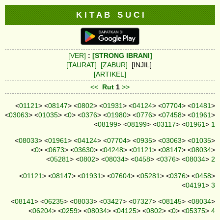
K I T A B S U C I
[VER]
:
[STRONG IBRANI]
[TAURAT]
[ZABUR]
[INJIL]
[ARTIKEL]
<<
Rut
1
>>
<
01121
> <
08147
> <
0802
> <
01931
> <
04124
> <
07704
> <
01481
>
<
03063
> <
01035
> <
0
> <
0376
> <
01980
> <
0776
> <
07458
> <
01961
>
<
08199
> <
08199
> <
03117
> <
01961
>
1
<
08033
> <
01961
> <
04124
> <
07704
> <
0935
> <
03063
> <
01035
>
<
0
> <
0673
> <
03630
> <
04248
> <
01121
> <
08147
> <
08034
>
<
05281
> <
0802
> <
08034
> <
0458
> <
0376
> <
08034
>
2
<
01121
> <
08147
> <
01931
> <
07604
> <
05281
> <
0376
> <
0458
>
<
04191
>
3
<
08141
> <
06235
> <
08033
> <
03427
> <
07327
> <
08145
> <
08034
>
<
06204
> <
0259
> <
08034
> <
04125
> <
0802
> <
0
> <
05375
>
4