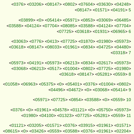
<
0376
> <
03206
> <
08147
> <
0802
> <
07604
> <
03630
> <
04248
>
<
08147
> <
01571
> <
04191
>
5
<
03899
> <
0
> <
05414
> <
05971
> <
0853
> <
03069
> <
06485
>
<
03588
> <
04124
> <
07704
> <
08085
> <
03588
> <
04124
> <
07704
>
<
07725
> <
03618
> <
01931
> <
06965
>
6
<
03063
> <
0776
> <
0413
> <
07725
> <
01870
> <
01980
> <
05973
>
<
03618
> <
08147
> <
08033
> <
01961
> <
0834
> <
04725
> <
04480
>
<
03318
>
7
<
05973
> <
04191
> <
05973
> <
06213
> <
0834
> <
02617
> <
05973
>
<
03068
> <
06213
> <
0517
> <
01004
> <
0802
> <
07725
> <
01980
>
<
03618
> <
08147
> <
05281
> <
0559
>
8
<
01058
> <
06963
> <
05375
> <
0
> <
05401
> <
0376
> <
01004
> <
0802
>
<
04496
> <
04672
> <
0
> <
03068
> <
05414
>
9
<
05971
> <
07725
> <
0854
> <
03588
> <
0
> <
0559
>
10
<
0376
> <
0
> <
01961
> <
04578
> <
01121
> <
0
> <
05750
> <
05973
>
<
01980
> <
04100
> <
01323
> <
07725
> <
05281
> <
0559
>
11
<
01121
> <
03205
> <
01571
> <
0376
> <
03915
> <
01961
> <
01571
>
<
08615
> <
0
> <
03426
> <
0559
> <
03588
> <
0376
> <
01961
> <
02204
>