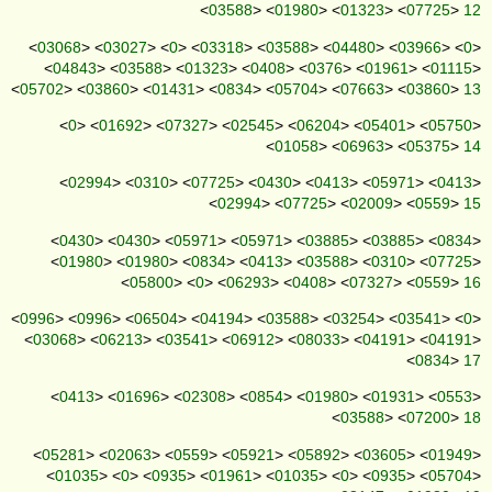
<
03588
> <
01980
> <
01323
> <
07725
>
12
<
03068
> <
03027
> <
0
> <
03318
> <
03588
> <
04480
> <
03966
> <
0
>
<
04843
> <
03588
> <
01323
> <
0408
> <
0376
> <
01961
> <
01115
>
<
05702
> <
03860
> <
01431
> <
0834
> <
05704
> <
07663
> <
03860
>
13
<
0
> <
01692
> <
07327
> <
02545
> <
06204
> <
05401
> <
05750
>
<
01058
> <
06963
> <
05375
>
14
<
02994
> <
0310
> <
07725
> <
0430
> <
0413
> <
05971
> <
0413
>
<
02994
> <
07725
> <
02009
> <
0559
>
15
<
0430
> <
0430
> <
05971
> <
05971
> <
03885
> <
03885
> <
0834
>
<
01980
> <
01980
> <
0834
> <
0413
> <
03588
> <
0310
> <
07725
>
<
05800
> <
0
> <
06293
> <
0408
> <
07327
> <
0559
>
16
<
0996
> <
0996
> <
06504
> <
04194
> <
03588
> <
03254
> <
03541
> <
0
>
<
03068
> <
06213
> <
03541
> <
06912
> <
08033
> <
04191
> <
04191
>
<
0834
>
17
<
0413
> <
01696
> <
02308
> <
0854
> <
01980
> <
01931
> <
0553
>
<
03588
> <
07200
>
18
<
05281
> <
02063
> <
0559
> <
05921
> <
05892
> <
03605
> <
01949
>
<
01035
> <
0
> <
0935
> <
01961
> <
01035
> <
0
> <
0935
> <
05704
>