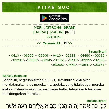
K I T A B S U C I
[VER]
:
[STRONG IBRANI]
[TAURAT]
[ZABUR]
[INJIL]
[ARTIKEL]
<<
Yeremia
11
: 11
>>
Strong Ibrani
<
0413
> <
08085
> <
03808
> <
0413
> <
02199
> <
04480
> <
03318
>
<
03201
> <
03808
> <
0834
> <
07451
> <
0413
> <
0935
> <
02005
>
<
03068
> <
0559
> <
03541
> <
03651
>
Bahasa Indonesia
Sebab itu, beginilah firman ALLAH, “Ketahuilah, Aku akan
mendatangkan atas mereka malapetaka yang tidak dapat mereka
elakkan. Mereka akan berseru kepada-Ku, tetapi Aku tidak akan
mendengarkan mereka.
Bahasa Ibrani
לָכֵן כֹּה אָמַר יְהוָה הִנְנִי מֵבִיא אֲלֵיהֶם רָעָה אֲשֶׁר