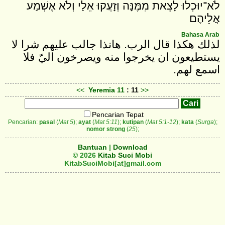
לֹא־יוּכְלוּ לָצֵאת מִמֶּנָּה וְזָעֲקוּ אֵלַי וְלֹא אֶשְׁמַע
אֲלֵיהֶם׃
Bahasa Arab
لذلك هكذا قال الرب. هانذا جالب عليهم شرا لا
يستطيعون ان يخرجوا منه ويصرخون اليّ فلا
اسمع لهم.
<<
Yeremia
11
: 11
>>
Pencarian Tepat
Pencarian:
pasal
(
Mat 5
);
ayat
(
Mat 5:11
);
kutipan
(
Mat 5:1-12
);
kata
(
Surga
);
nomor strong
(
25
);
Bantuan
|
Download
© 2026
Kitab Suci Mobi
KitabSuciMobi[at]gmail.com